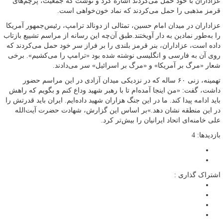
عزاداران با خود حمل می‌کردند اشاره کرد و نوشت که جمعیت، پرچم‌های
قرمز مذهبی را حمل می‌کردند که نماد خون‌خواهی است.
عزاداران در میدان امام حسین، تمثالی از دونالد ترامپ، رئیس‌جمهور آمریکا
را به‌طور نمادین به دار آویختند.طبق آن‌چه این رسانه از مراسم تشییع بازتاب
داده است، عزاداران، بنر قرمز بلندی را بر فراز سر خود حمل می‌کردند که
روی آن به فارسی و انگلیسی نوشته شده بود «ترامپ را می‌کشیم». برخی
شعار «مرگ بر آمریکا» و «مرگ بر اسرائیل» سر می‌دادند.
تهمینه، زنی ۶۰ ساله که در نزدیکی میدان آزادی در این مراسم حضور
داشت، گفت: «من اینجا آمده‌ام تا با رهبر شهید وداع کنم و بگویم که راهش
باید ادامه پیدا کند. ما در این جنگ هزاران شهید داده‌ایم. ایران باید قدرتش را
در این منطقه نشان دهد.»بر اساس این گزارش، شهادت حضرت آیت‌الله
علی خامنه‌ای اتحاد ایرانیان را بیش‌تر کرد.
بازدیدها: 4
اشتراک گذاری :