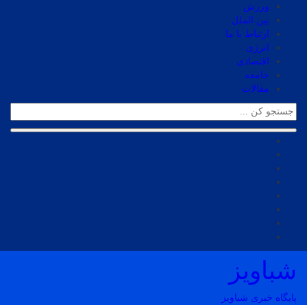
ورزش
بین الملل
ارتباط با ما
انرژی
اقتصادی
جامعه
مقالات
شباویز
پایگاه خبری شباویز