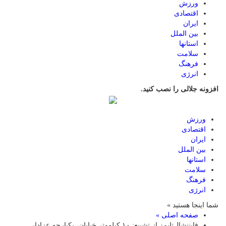
ورزش
اقتصادی
ایران
بین الملل
استانها
سلامت
فرهنگ
انرژی
افزونه جلالی را نصب کنید.
ورزش
اقتصادی
ایران
بین الملل
استانها
سلامت
فرهنگ
انرژی
شما اینجا هستید »
صفحه اصلی »
فایننشال‌تایمز از تشییع: ۱۰ کیلومتر خیابان، یکپارچه عزادار