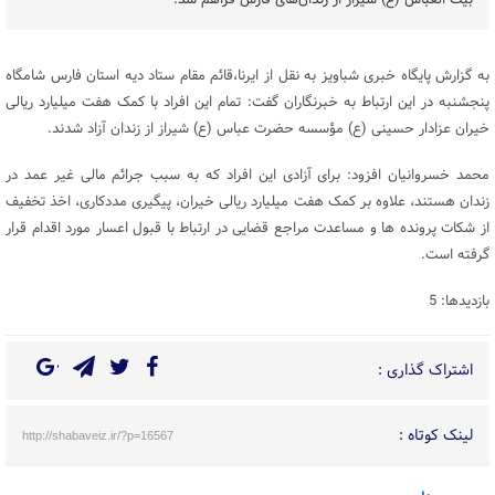
بیت العباس (ع) شیراز از زندان‌های فارس فراهم شد.
به گزارش پایگاه خبری شباویز به نقل از ایرنا،قائم مقام ستاد دیه استان فارس شامگاه
پنجشنبه در این ارتباط به خبرنگاران گفت: تمام این افراد با کمک هفت میلیارد ریالی
خیران عزادار حسینی (ع) مؤسسه حضرت عباس (ع) شیراز از زندان آزاد شدند.
محمد خسروانیان افزود: برای آزادی این افراد که به سبب جرائم مالی غیر عمد در
زندان هستند، علاوه بر کمک هفت میلیارد ریالی خیران، پیگیری مددکاری، اخذ تخفیف
از شکات پرونده ها و مساعدت مراجع قضایی در ارتباط با قبول اعسار مورد اقدام قرار
گرفته است.
بازدیدها: 5
اشتراک گذاری :
لینک کوتاه :
http://shabaveiz.ir/?p=16567