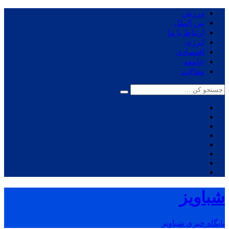
ورزش
بین الملل
ارتباط با ما
انرژی
اقتصادی
جامعه
مقالات
شباویز
پایگاه خبری شباویز