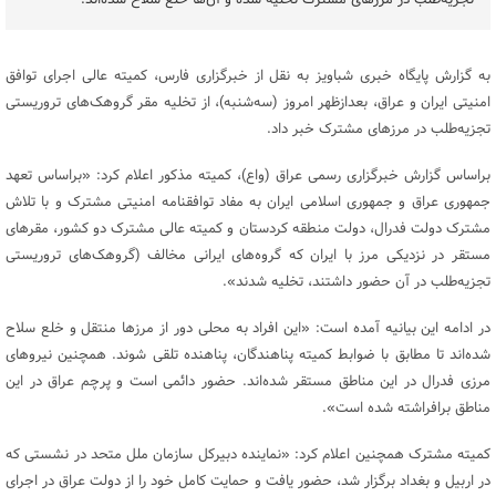
تجزیه‌طلب در مرزهای مشترک تخلیه شده و آن‌ها خلع سلاح شده‌اند.
به گزارش پایگاه خبری شباویز به نقل از خبرگزاری فارس، کمیته عالی اجرای توافق
امنیتی ایران و عراق، بعدازظهر امروز (سه‌شنبه)، از تخلیه مقر گروهک‌های تروریستی
تجزیه‌طلب در مرزهای مشترک خبر داد.
براساس گزارش خبرگزاری رسمی عراق (واع)، کمیته مذکور اعلام کرد: «براساس تعهد
جمهوری عراق و جمهوری اسلامی ایران به مفاد توافقنامه امنیتی مشترک و با تلاش
مشترک دولت فدرال، دولت منطقه کردستان و کمیته عالی مشترک دو کشور، مقرهای
مستقر در نزدیکی مرز با ایران که گروه‌های ایرانی مخالف (گروهک‌های تروریستی
تجزیه‌طلب در آن حضور داشتند، تخلیه شدند».
در ادامه این بیانیه آمده است: «این افراد به محلی دور از مرزها منتقل و خلع سلاح
شده‌اند تا مطابق با ضوابط کمیته پناهندگان، پناهنده تلقی شوند. همچنین نیروهای
مرزی فدرال در این مناطق مستقر شده‌اند. حضور دائمی است و پرچم عراق در این
مناطق برافراشته شده است».
کمیته مشترک همچنین اعلام کرد: «نماینده دبیرکل سازمان ملل متحد در نشستی که
در اربیل و بغداد برگزار شد، حضور یافت و حمایت کامل خود را از دولت عراق در اجرای