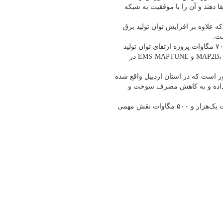
یروگاه سبلان اردبیل را از مدل V94.2 به فناوری MAP2B ارتقا دهند و آن را با موفقیت به شبکه
ه علاوه بر افزایش توان تولید برق
ست.
براساس برنامه‌ریزی صورت گرفته برای پیک تابستان امسال بالغ بر ۷۰۰ مگاوات پروژه ارتقای توان تولید
برق واحدهای گازی به روش خنک‌کاری هوای ورودی (مدیا)، MAP2B، T90، T75 و EMS-MAPTUNE در
ر است که در استان اردبیل واقع شده
یش داده و به کاهش مصرف سوخت و
این نیروگاه با برخورداری از ۶ واحد گازی و سه واحد بخاری به ظرفیت یک‌هزار و ۵۰۰ مگاوات نقش مهمی