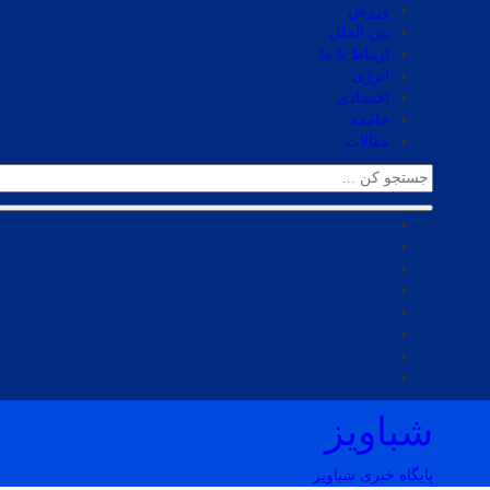
ورزش
بین الملل
ارتباط با ما
انرژی
اقتصادی
جامعه
مقالات
شباویز
پایگاه خبری شباویز