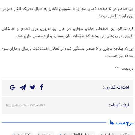
این عناصر در ۵ صفحه فضای مجازی با تشویش اذهان به دنبال تحریک افکار عمومی
برای ایجاد ناامنی بودند.
گردانندگان این صفحات فضای مجازی در حال برنامه‌ریزی برای تجمع و اغتشاش
آفرینی در روزهای آتی بودند که صفحات آنان مسدود و از دسترس خارج شد.
این ۵ صفحه مجازی و ۶ عنصر دستگیر شده از فعالان اغتشاشات پارسال و دارای سوء
سابقه نیز هستند.
بازدیدها: 11
اشتراک گذاری :
لینک کوتاه :
http://shabaveiz.ir/?p=5021
برچسب ها
پایگاه خبری شباویز
سازمان اطلاعات سپاه
شباویز
کهگیلویه