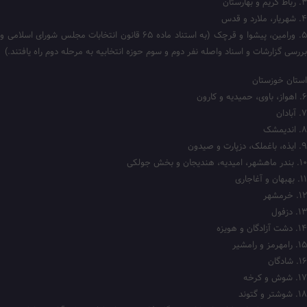
۳. رباط کریم و بهارستان
۴. شهریار، ملارد و قدس
۵. ورامین، پیشوا و قرچک (به استناد ماده ۶۵ قانون انتخابات مجلس شورای اسلامی و
بررسی گزارشات و اسناد واصله نفر دوم و سوم حوزه انتخابیه به مرحله دوم راه یافتند.)
استان خوزستان
۶. اهواز، باوی، حمیدیه و کارون
۷. آبادان
۸. اندیمشک
۹. ایذه، باغملک، دزپارت و صیدون
۱۰. بندر ماهشهر، امیدیه، هندیجان و بخش جولکی
۱۱. بهبهان و آغاجاری
۱۲. خرمشهر
۱۳. دزفول
۱۴. دشت آزادگان و هویزه
۱۵. رامهرمز و رامشیر
۱۶. شادگان
۱۷. شوش و کرخه
۱۸. شوشتر و گتوند