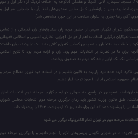
۱۹. مسجد سلیمان، لالی، اندیکا و هفتگل (باتوجه به اختلاف نزدیک آراء نفر اول و دوم
حوزه انتخابیه، پس از بازشماری کامل تمامی صندوق‌های اخذ رأی، با جابجایی نفر اول و
دوم، آقای رضا جباری به عنوان منتخب در این حوزه مشخص شد)
سخنگوی شورای نگهبان سپس از حضور مردم پای صندوق‌های رای قدردانی و از تمامی
دست‌اندرکاران برگزاری انتخابات اعم از عوامل اجرایی، نظارتی، امنیتی و انتظامی قدردانی
کرد و خطاب به منتخبان و همچنین کسانی که رای کافی به دست نیاوردند، بیان داشت:
آنچه برای ما در نظارت بر انتخابات مهم بود، رای و اراده مردم بود تا نتایج اعلامی
براساس تک تک آرایی باشد که مردم به صندوق ریختند.
وی تاکید کرد: همه باید پای‌بند به قانون باشیم و در آستانه عید نوروز مصالح مردم و
نظام جمهوری اسلامی ایران را مورد توجه قرار دهیم.
طحان‌نظیف همچنین در پاسخ به سوالی درباره برگزاری مرحله دوم انتخابات اظهار
داشت: طبق قانون وزارت کشور باید زمان برگزاری مرحله دوم انتخابات مجلس شورای
اسلامی را پیشنهاد دهد که این وزارتخانه روز ۲۱ اردیبهشت ۱۴۰۳ را پیشنهاد داد.
انتخابات مرحله دوم در تهران تمام الکترونیک برگزار می شود
وی افزود: ما در شورای نگهبان بررسی‌های لازم را انجام دادیم و با برگزاری مرحله دوم