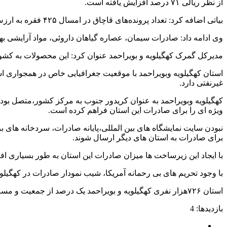
از نظر ریالی ۷۱ درصد افزایش یافته است.
بیاتی اضافه کرد: تعداد پرونده‌های قاچاق در امسال ۴۲۵ فقره به ارزش افزون بر ۶۹۲ میلیارد ریال بوده است.
وی ادامه داد: صادرات سیمان، عصاره گیاهان داروئی، مواد آرایشی بهد
مدیرکل گمرک کهگیلویه و بویراحمد عنوان کرد: این محصولات به کشو
استان کهگیلویه وبویراحمد با موقعیت جغرافیایی خاص در همجواری ا
غیرنفتی دارد.
کهگیلویه وبویراحمد به عنوان کریدور جنوب به مرکز کشور،متصل بودن
ویژه ای را برای صادرات این استان فراهم کرده است.
نبودن سایت نمایشگاه های بین المللی،پایانه صادرات، سردخانه های 
برای صادرات به استان های دیگر ارسال شوند.
با ایجاد این زیرساخت ها میزان صادرات این استان به طور بسیاری ا
با وجود تحریم های بی رحمانه آمریکا، شیب نمودار صادرات در کهگیلوی
استان ۷۲۶هزار نفری کهگیلویه و بویراحمد یک درصد از جمعیت و مساحت کشور را در اختیار دارد.
بازدیدها: 4