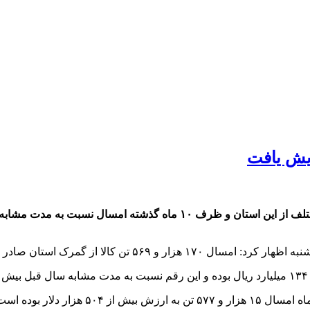
مدیرکل گمرک کهگیلویه و بویراحمد گفت: میزان صادرات کالاهای مختلف از ا
زار و ۵۶۹ تن کالا از گمرک استان صادر شده که ارزش این میزان کالا پنج میلیون و ۷۲۲هزار و ۷۴ دلار است.