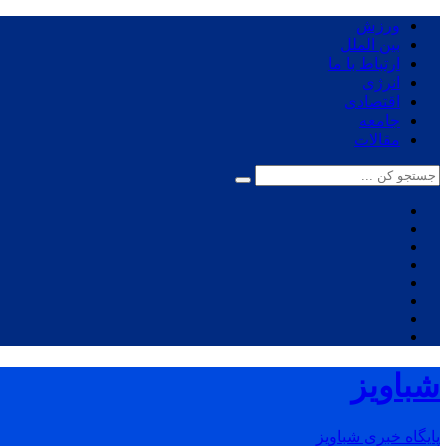
ورزش
بین الملل
ارتباط با ما
انرژی
اقتصادی
جامعه
مقالات
شباویز
پایگاه خبری شباویز