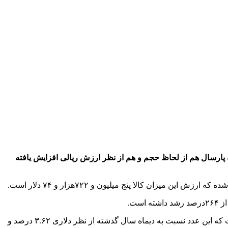
ین استان و ظرف ۱۰ ماه گذشته امسال نسبت به مدت مشابه پارسال هم از لحاظ حجم و هم از نظر ارزش ریالی افزایش یافته
مدیرکل گمرک کهگیلویه و بویراحمد تصریح کرد: صادرات استان در دیماه امسال ۱۵ هزار و ۵۷۷ تن به ارزش بیش از ۵۰۴ هزار دلار بوده است که این عدد نسبت به دیماه سال گذشته از نظر دلاری ۳.۶۲ درصد و