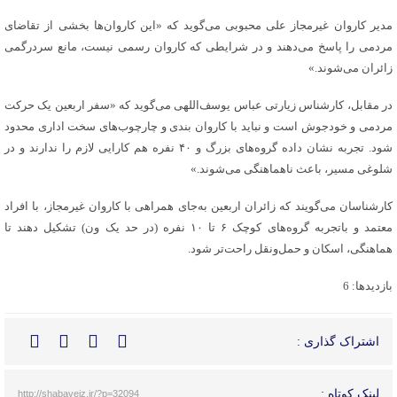
مدیر کاروان غیرمجاز علی محبوبی می‌گوید که «این کاروان‌ها بخشی از تقاضای
مردمی را پاسخ می‌دهند و در شرایطی که کاروان رسمی نیست، مانع سردرگمی
زائران می‌شوند.»
در مقابل، کارشناس زیارتی عباس یوسف‌اللهی می‌گوید که «سفر اربعین یک حرکت
مردمی و خودجوش است و نباید با کاروان بندی و چارچوب‌های سخت اداری محدود
شود. تجربه نشان داده گروه‌های بزرگ و ۴۰ نفره هم کارایی لازم را ندارند و در
شلوغی مسیر، باعث ناهماهنگی می‌شوند.»
کارشناسان می‌گویند که زائران اربعین به‌جای همراهی با کاروان‌ غیرمجاز، با افراد
معتمد و باتجربه گروه‌های کوچک ۶ تا ۱۰ نفره (در حد یک ون) تشکیل دهند تا
هماهنگی، اسکان و حمل‌ونقل راحت‌تر شود.
بازدیدها: 6
اشتراک گذاری :
لینک کوتاه :
http://shabaveiz.ir/?p=32094