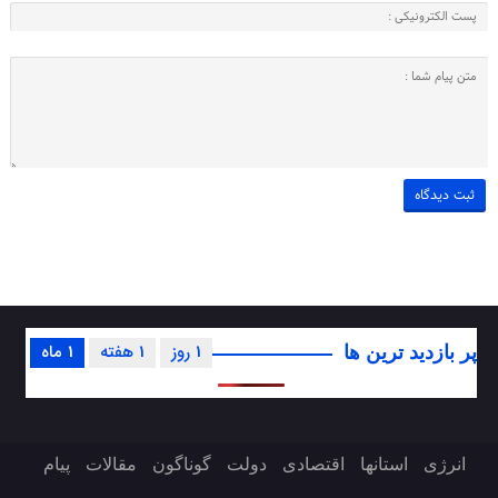
1 روز
1 هفته
1 ماه
پر بازدید ترین ها
انرژی
استانها
اقتصادی
دولت
گوناگون
مقالات
پیام