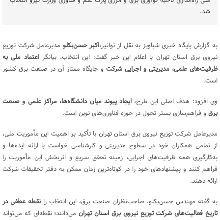
ملی راه‌اندازی ناحیه نوآوری برق و انرژی پارک علم و فناوری وزارت نیرو انتخاب
شد.
به گزارش پایگاه خبری شباویز به نقل از توانیر،
اکبر حسن‌بکلو
مدیرعامل شرکت توزیع
نیروی برق استان تهران با اعلام این خبر گفت: این انتخاب، بیانگر
اعتماد ملی به
ظرفیت‌های علمی، مدیریتی و اجرایی شرکت
و جایگاه ممتاز آن در صنعت برق کشور
است.
وی افزود: هدف اصلی این طرح،
ایجاد پیوند میان دانشگاه‌ها، مراکز علمی و صنعت
برق
و فراهم‌سازی بستر تحول در حوزه فناوری‌های نوین است.
مدیرعامل شرکت توزیع نیروی برق استان تهران با تأکید بر اهمیت این مأموریت ملی،
از تمامی همکاران خود در سطوح مدیریتی و کارشناسی خواست با ارائه ایده‌ها و
به‌کارگیری همه ظرفیت‌های اجرایی، زمینه تحقق سریع و اثربخش این مأموریت را
فراهم کنند و پیشنهادهای خود را در کوتاه‌ترین زمان ممکن به دفتر تحقیقات شرکت
ارائه دهند.
به گفته مهندس حسن‌بکلو، صاحب‌نظران صنعت برق، این انتخاب را
نقطه عطفی در
تاریخ فعالیت‌های شرکت توزیع نیروی برق استان تهران
می‌دانند؛ نقطه‌ای که می‌تواند