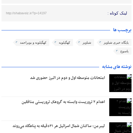
لینک کوتاه :
http://shabaveiz.ir/?p=14197
برچسب ها
پایگاه خبری شباویز
شباویز
کهگیلویه
کهگیلویه و بویراحمد
یاسوج
نوشته های مشابه
امتحانات متوسطه اول و دوم در البرز حضوری شد
اعدام ۲ تروریست وابسته به گروهک تروریستی منافقین
لیبرمن: ساکنان شمال اسرائیل هر ۲۱دقیقه به پناهگاه می‌روند