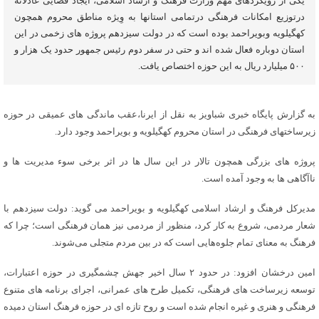
یکی از رویکردهای مهم وزارت فرهنگ و ارشاد اسلامی، ایجاد فضایی عادلانه
درتوزیع امکانات فرهنگی درتمامی استانها به وِیژه مناطق محروم همچون
کهگیلویه وبویراحمد بوده است که در دولت سیزدهم پروژه های زخمی در این
استان دوباره فعال شده اند و حتی در سفر دوم رئیس جمهور حدود یک هزار و
۵۰۰ میلیارد ریال به این حوزه اختصاص یافت.
به گزارش پایگاه خبری شباویز به نقل از ایرنا،عقب ماندگی های عمیقی در حوزه
زیرساختهای فرهنگی در استان محروم کهگیلویه و بویراحمد وجود دارد.
پروژه های بزرگی همچون تالار در این سال ها در اثر برخی سوء مدیریت ها و
ناآگاهی ها به وجود آمده است.
مدیرکل فرهنگ و ارشاد اسلامی کهگیلویه و بویراحمد می گوید: دولت سیزدهم با
شعار مردمی، شروع به کار کرد، منظور از مردمی نیز همان فرهنگی است؛ چرا که
فرهنگ به معنای تمام جلوه‌هایی است که در بین مردم متجلی می‌شوند.
امین درخشان افزود: در حدود ۲ سال اخیر جهش چشمگیری در حوزه اعتبارات،
توسعه زیرساخت های فرهنگی، تکمیل طرح های عمرانی، اجرای برنامه های متنوع
فرهنگی و هنری و غیره انجام شده است و روح تازه ای در حوزه فرهنگ استان دمیده