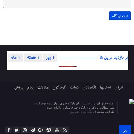
پر بازدید ترین ها
1 روز
1 هفته
1 ماه
انرژی
استانها
اقتصادی
دولت
گوناگون
مقالات
پیام
ورزش
تمام حقوق این وب سایت برای پایگاه خبری شباویز محفوظ است.
نشر مطالب با ذکر نام پایگاه خبری شباویز بلامانع است.
طراحی سایت :
پایگاه خبری شباویز