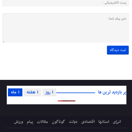
پر بازدید ترین ها
1 روز
1 هفته
1 ماه
انرژی
استانها
اقتصادی
دولت
گوناگون
مقالات
پیام
ورزش