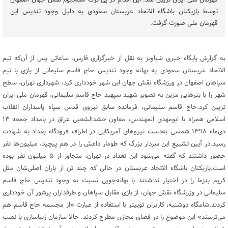
قهرمان ملی ایران تزیین شد. این اقدام در پی ترک استادیوم نقش جهان اصفهان
توسط بازیکنان باشگاه الاتحاد عربستان سعودی به دلیل وجود تندیس این
قهرمان ملی صورت گرفت.
به گزارش پایگاه خبری شباویز به نقل از خبرگزاری فارس، ساعاتی پس از آن‌که تیم
الاتحاد عربستان سعودی به بهانه وجود تندیس حاج قاسم سلیمانی از بازی با تیم
سپاهان اصفهان در ورزشگاه نقش جهان این شهر خودداری کرد، شهرداری تهران، سطح
شهر را با بنرهایی مزین به تصویر شهید سپهبد حاج قاسم سلیمانی، قهرمان ملی ایران
تزیین کرد.حاج قاسم سلیمانی، فرمانده سابق نیروی قدس سپاه پاسداران انقلاب
اسلامی همراه با ابومهدی المهندس، معاون حشدالشعبی عراق در بامداد جمعه ۱۳
دی‌ماه ۱۳۹۸ شمسی به‌دست نیروهای آمریکایی در اطراف فرودگاه بغداد به شهادت
رسید.در آیین تشییع این سردار بزرگ که طومار داعش را در هم پیچید، میلیون‌ها نفر
حضور داشتند که گفته می‌شود این تعداد در تهران، متجاوز از ۵ میلیون نفر بوده
است.بازیکنان باشگاه الاتحاد عربستان در حالی که چند تن از یاران اصلی‌شان مثل
کریم بنزما را در اختیار نداشتند با بهانه‌جویی نسبت به وجود تندیس حاج قاسم
سلیمانی در وزرشگاه نقش جهان، از بازی مقابل سپاهان و طرفداران پرشور آن خودداری
کردند.شامگاه دوشنبه، کاربران توییتر با استفاده از عبارت «از مجسمه حاج قاسم هم
می‌ترسند» این موضوع را در فضای مجازی مطرح کردند. حالا سازمان زیباسازی با نصب