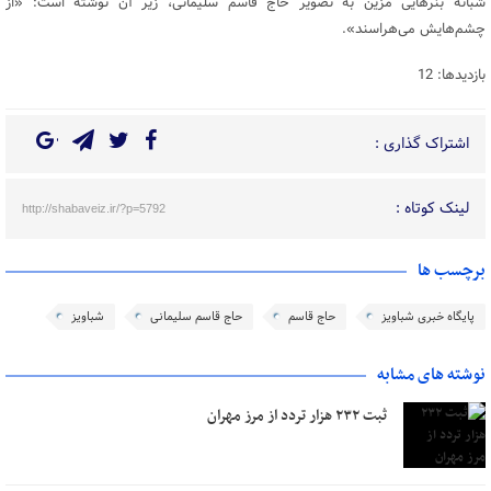
شبانه بنرهایی مزین به تصویر حاج قاسم سلیمانی، زیر آن نوشته است: «از
چشم‌هایش می‌هراسند».
بازدیدها: 12
اشتراک گذاری :
لینک کوتاه :
http://shabaveiz.ir/?p=5792
برچسب ها
پایگاه خبری شباویز
حاج قاسم
حاج قاسم سلیمانی
شباویز
نوشته های مشابه
ثبت ۲۳۲ هزار تردد از مرز مهران