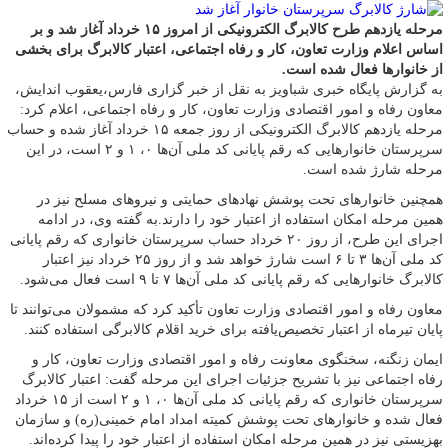
مرحله یازدهم طرح کالابرگ الکترونیکی از امروز ۱۵ خرداد آغاز شد و بر
اساس اعلام وزارت تعاون، کار و رفاه اجتماعی، اعتبار کالابرگ برای بخشی
از خانوارها فعال شده است.
به گزارش پایگاه خبری شباویز به نقل از خبر گزاری فارس،یعقوب اندایش،
معاون رفاه و امور اقتصادی وزارت تعاون، کار و رفاه اجتماعی، اعلام کرد:
مرحله یازدهم کالابرگ الکترونیکی از روز جمعه ۱۵ خرداد آغاز شده و حساب
سرپرستان خانوارهایی که رقم پایانی کد ملی آن‌ها ۰، ۱ و ۲ است، در این
مرحله شارژ شده است.
همچنین خانوارهای تحت پوشش نهادهای حمایتی و نیروهای مسلح نیز در
همین مرحله امکان استفاده از اعتبار خود را دارند.به گفته وی، در ادامه
اجرای این طرح، از روز ۲۰ خرداد حساب سرپرستان خانواری که رقم پایانی
کد ملی آن‌ها ۳ تا ۶ است شارژ خواهد شد و از روز ۲۵ خرداد نیز اعتبار
کالابرگ خانوارهایی که رقم پایانی کد ملی آن‌ها ۷ تا ۹ است فعال می‌شود.
معاون رفاه و امور اقتصادی وزارت تعاون تأکید کرد که مشمولان می‌توانند تا
پایان تیرماه از اعتبار تخصیص‌یافته برای خرید اقلام کالابرگی استفاده کنند.
ایمان زنگنه، سخنگوی معاونت رفاه و امور اقتصادی وزارت تعاون، کار و
رفاه اجتماعی نیز با تشریح جزئیات اجرای این مرحله گفت: اعتبار کالابرگ
سرپرستان خانواری که رقم پایانی کد ملی آن‌ها ۰، ۱ و ۲ است از ۱۵ خرداد
فعال شده و خانوارهای تحت پوشش کمیته امداد امام خمینی(ره) و سازمان
بهزیستی نیز در همین مرحله امکان استفاده از اعتبار خود را پیدا کرده‌اند.