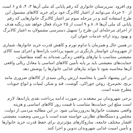
وی افزود: سرپرستان خانواری که رقم پایانی کد ملی آن‌ها ۳، ۴، ۵ و ۶ است
از ۲۰ خرداد می‌توانند از اعتبار کالابرگ خود برای خرید کالاهای مشمول این
طرح استفاده کنند و در مرحله سوم نیز اعتبار کالابرگ خانوارهایی که رقم
پایانی کد ملی آن‌ها ۷، ۸ و ۹ است از ۲۵ خرداد فعال خواهد شد.زنگنه هدف
از اجرای مرحله‌ای این طرح را تسهیل دسترسی مشمولان به اعتبار کالابرگ
و بهبود روند ارائه خدمات عنوان کرد.
در همین حال و همزمان با تداوم تورم و کاهش قدرت خرید خانوارها، شماری
از شهروندان خواستار بازنگری در شیوه پرداخت یارانه‌ها و اجرای سبد کالای
معیشتی متناسب با نیازهای واقعی زندگی شده‌اند.به گفته متقاضیان،
حمایت‌های معیشتی باید بر پایه تأمین کالاهای اساسی یا معادل ریالی واقعی
آن‌ها محاسبه شود تا بتواند نیازهای غذایی خانوارها را پوشش دهد.
در این پیشنهاد تأمین یا محاسبه ارزش ریالی سبدی از کالاهای ضروری مانند
برنج، تخم‌مرغ، روغن خوراکی، گوشت، قند و شکر، لبنیات و انواع حبوبات
مطرح شده است.
برخی شهروندان نیز معتقدند در صورت ادامه پرداخت نقدی یارانه‌ها، لازم
است مبلغ این حمایت‌ها متناسب با قیمت روز کالاهای اساسی و هزینه
واقعی معیشت خانوارها به‌روزرسانی شود. در این مطالبه مردمی از دولت،
مجلس و دستگاه‌های نظارتی خواسته شده است با بررسی وضعیت معیشتی
اقشار مختلف جامعه، سازوکارهای مؤثرتری برای حفظ قدرت خرید خانوارها
و تأمین امنیت غذایی شهروندان تدوین و اجرا کنند.