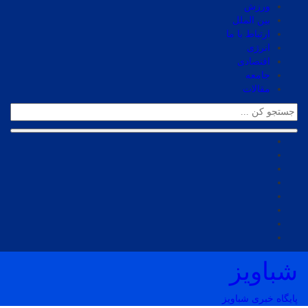
ورزش
بین الملل
ارتباط با ما
انرژی
اقتصادی
جامعه
مقالات
شباویز
پایگاه خبری شباویز