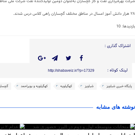
شرکت بهره‌برداری نفت و گاز گچساران به‌عنوان دومین تولیدکننده نفت شرکت ملی مناطق 
۲۸ هزار دانش آموز امسال در مناطق مختلف گچساران راهی کلاس درس شدند.
بازدیدها: 10
اشتراک گذاری :
لینک کوتاه :
http://shabaveiz.ir/?p=17329
پایگاه خبری شباویز
شباویز
کهگیلویه
کهگیلویه و بویراحمد
گچسار
نوشته های مشابه