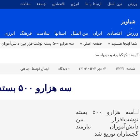
ورزش
بین الملل
ارتباط با ما
انرژی
اقتصادی
جامعه
مقالات
شباویز
پایگاه خبری شباویز
ورزش
اقتصادی
ایران
بین الملل
استانها
سلامت
فرهنگ
انرژی
شما اینجا هستید »
صفحه اصلی »
سه هزارو ۵۰۰ بسته نوشت‌افزار بین دانش‌آموزان نیازمند گچساران توزیع شد
گروه :
کهگیلویه و بویراحمد
شناسه :
17329
۰۳ مهر ۱۴۰۳ - ۲۳:۰۳
۰
دیدگاه
ارسال توسط :
پناهی
سه هزارو ۵۰۰ بسته نوشت‌افزار بین دانش‌آموزان نیازمند گچساران توزیع شد