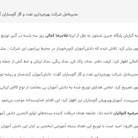
مدیرعامل شرکت بهره‌برداری نفت و گاز گچساران گفت: بیش از سه هزارو ۵۰۰ بسته نوشت افزار در راستای مسئولیت های اجتماعی بین دانش‌آموزان 
به گزارش پایگاه خبری شباویز به نقل از ایرنا،
غلامرضا کمالی
روز سه شنبه در آئین توزیع بسته ها
وی بیان کرد: تلاش شده که دانش‌آموزان کم‌برخوردار در محیط پیرامون این شرکت ، مشکل
کمالی اظهار کرد: کیف، دفتر، مداد، پاک کن، مداد رنگی، مداد تراش و خط کش از جمله 
مدیرعامل شرکت بهره‌برداری نفت و گاز گچساران گفت: دانش‌آموزان آینده‌ساز و ریشه تو
وی تصریح کرد: تمامی هدایای توزیع شده به دانش آموزان بی بضاعت از نوع کالای ایرانی بو
سرپرست آموزش‌وپرورش گچساران نیز اظهار کرد: این اقدام خداپسندانه موجب می‌شود تا 
مرضیه قنواتیان
ادامه داد: جامعه هدف دریافت کننده بسته‌های لوازم التحریر دانش آم
وی افزود: امید است با توزیع این تعداد بسته آموزشی لبخندی بر لبان این دانش آموزان 