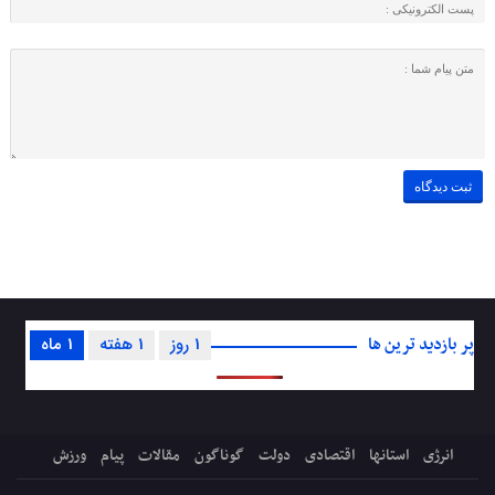
پر بازدید ترین ها
1 روز
1 هفته
1 ماه
انرژی
استانها
اقتصادی
دولت
گوناگون
مقالات
پیام
ورزش