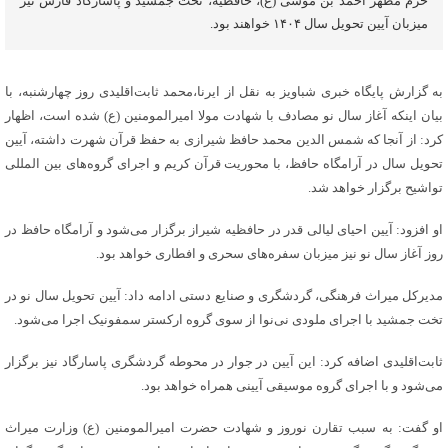
حرم مطهر احمد بن موسی (ع)، حافظیه، تخت جمشید و پاسارگاد فارس نیز
میزبان آیین تحویل سال ۱۴۰۴ خواهند بود.
به گزارش پایگاه خبری شباویز به نقل از ایرنا،محمد ثابت‌اقلیدی روز چهارشنبه، با
بیان اینکه آغاز سال نو مصادف با شهادت مولا امیرالمومنین (ع) شده است، اظهار
کرد: از آنجا که شمس الدین محمد حافظ شیرازی به حفظ قرآن شهرت داشته، آیین
تحویل سال در آرامگاه حافظ، با محوریت قرآن کریم و اجرای گروه‌های بین المللی
تواشیح برگزار خواهد شد.
او افزود: آیین احیای لیالی قدر در حافظیه شیراز برگزار می‌شود و آرامگاه حافظ در
روز آغاز سال نو نیز میزبان سفره‌های سحری و افطاری خواهد بود.
مدیرکل میراث فرهنگی، گردشگری و صنایع دستی ادامه داد: آیین تحویل سال نو در
تخت جمشید با اجرای ملودی نی‌نوا از سوی گروه ارکستر سمفونیک اجرا می‌شود.
ثابت‌اقلیدی اضافه کرد: این آیین در جوار در محوطه گردشگری پاسارگاد نیز برگزار
می‌شود و با اجرای گروه موسیقی آیینی همراه خواهد بود.
او گفت: به سبب تقارن نوروز و شهادت حضرت امیرالمومنین (ع) وزارت میراث