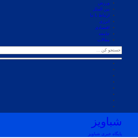
ورزش
بین الملل
ارتباط با ما
انرژی
اقتصادی
جامعه
مقالات
شباویز
پایگاه خبری شباویز