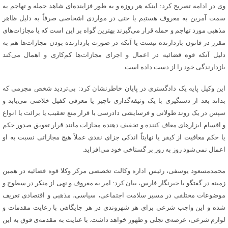
وی در ادامه تصریح کرد: اینکه هر روزه و به طور فزاینده‌ای شاهد حمله و تهاجم به
سمت آمرین به معروف هستیم یا حتی در مواردی اشخاصی صرفاً به دلیل ظاهر
مذهبی مورد تهاجم و حمله قرار می‌گیرند بهترین گواه بر این است که یا مجازات‌های
مقرر در قانون بازدارنده نیست یا آنکه در صورت بازدارنده بودن مجازات‌ها هم به
دلیل آنکه قوه قضائیه در اعمال و اجرای مجازات‌ها کم‌کاری و اهمال می‌کند
بازدارندگی خود را از دست داده است.
این وکیل پایه یک دادگستری در پایان خاطرنشان کرد: بی‌تردید شخص مجرمی که
بداند بعد از دستگیری با یک وثیقه‌گذاری ناچیز یا معرفی کفیل خلاصی می‌یابد و
سپس در یک روند طولانی و فرسایشی دادرسی با قرار منع تعقیب یا برائت یا انواع
و اقسام ابزارهای معاف کننده و تخفیف دهنده مجازات مانند قرار تعویق صدور حکم
یا حکم معافیت از کیفر یا نهایتاً اندکی جزای نقدی عملاً هیچ مجازاتی نسبت به او
اعمال نمی‌شود روز به روز بر گستاخی خود می‌افزاید.
محمدمسعود یوسفی، رئیس اداره وکالت تخصصی مرکز وکلا قوه قضائیه در همین
زمینه در گفتگو با خبرنگار فارس، بیان کرد: امر به معروف و نهی از منکر در سطوح و
موضوعات مختلفی در مسیر سلامت اجتماعی، سیاسی، مذهبی و اقتصادی تعریف
شده و این واجب شرعی برای هر شهروندی در هر جایگاهی با رعایت مقدمات و
لوازم شرعی، عرصه‌ی تجلی و ظهور خواهد داشت. با عنایت به مقدمه‌ی فوق به این