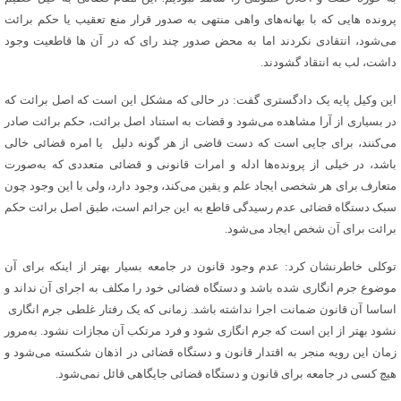
پرونده هایی که با بهانه‌های واهی منتهی به صدور قرار منع تعقیب یا حکم برائت
می‌شود، انتقادی نکردند اما به محض صدور چند رای که در آن ها قاطعیت وجود
داشت، لب به انتقاد گشودند.
این وکیل پایه یک دادگستری گفت: در حالی که مشکل این است که اصل برائت که
در بسیاری از آرا مشاهده می‌شود و قضات به استناد اصل برائت، حکم برائت صادر
می‌کنند، برای جایی است که دست قاضی از هر گونه دلیل یا امره قضائی خالی
باشد، در خیلی از پرونده‌ها ادله و امرات قانونی و قضائی متعددی که به‌صورت
متعارف برای هر شخصی ایجاد علم و یقین می‌کند، وجود دارد، ولی با این وجود چون
سبک دستگاه قضائی عدم رسیدگی قاطع به این جرائم است‌، طبق اصل برائت حکم
برائت برای آن شخص ایجاد می‌شود.
توکلی خاطرنشان کرد: عدم وجود قانون در جامعه بسیار بهتر از اینکه برای آن
موضوع جرم انگاری شده باشد و دستگاه قضائی خود را مکلف به اجرای آن نداند و
اساسا آن قانون ضمانت اجرا نداشته باشد. زمانی که یک رفتار غلطی جرم انگاری
نشود بهتر از این است که جرم انگاری شود و فرد مرتکب آن مجازات نشود. به‌مرور
زمان این رویه منجر به اقتدار قانون و دستگاه قضائی در اذهان شکسته می‌شود و
هیچ کسی در جامعه برای قانون و دستگاه قضائی جایگاهی قائل نمی‌شود.