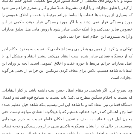
شوند و یا با روش‌های مختلفی از جمله صدور قرار منع تعقیب، صدور حکم معافیت
از کیفر یا تعلیق مجازات و یا آزادی مشروط عملا ساز و کار و بستری فراهم می شود
که بسیاری از پرونده ها قضات یا اساسا جرائم مرتبط با عفت و اخلاق عمومی را
مورد رسیدگی قرار نمی دهند و یا اگر مورد رسیدگی قرار دهند، حکمی در این
خصوص صادر نمی‌کنند و یا اینکه حکمی صادر شود با روش هایی مثل تعلیق مجازات
و آزادی مشروط این احکام اصلا اجرا نمی شود.
توکلی بیان کرد: از همین رو بنظر می رسد اشخاصی که نسبت به معدود احکام اخیر
که از دستگاه قضائی صادر شده است انتقاد می‌کنند بیشتر انتقاد و مشکل آنها با
اصل مجازات جرائم مرتبط با حوزه عفت و اخلاق عمومی است. آنچه در ورای این
انتقادات شاهد هستیم، تلاش برای معاف کردن مرتکبین این جرائم از تحمل هر گونه
مجازات است.
وی تصریح کرد: اگر شخصی در مقام انتقاد حسن نیت داشته باشد در کنار انتقاداتی
که نسبت به احکام سنگین مطرح می‌کند؛ باید نسبت به تسامح قوه قضائیه و اهمال
دستگاه قضائی نیز انتقاد کند و ما شاهد این امر نیستیم بلکه شاهد خیل عظیم عمده
تسامح و اهمالی که در قوه قضائیه هستیم که با هیچگونه انتقادی مواجه نیست. حتی
معاون اول قوه قضائیه به صف منتقدین احکان قاطع نسبت به جرم بی‌حجابی
پیوستند، در حالی که از ایشان هیچگونه تاکیدی مبنی بر لزوم رسیدگی و توجه قضات
به حوزه عفت و اخلاق عمومی را شاهد نبودیم. این مقام قضائی به خیل عظیم