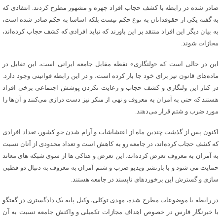
صادر شده در رابطه با کشف حجاب افراد چهره و مشهور مطرح کردند. انتقادی که
به گفته یکی از حقوقدانان به نوع حکم نیست بلکه اساسا به حکم صادر شده است،
به بیان دیگر این افراد منتقد بر این باورند که نباید افرادی که کشف حجاب کرده‌اند،
مجازات شوند.
این در حالی است که «ولنگاری» نقطه مقابل جامعه ایرانی است، این تقابل در
ماده‌های قانون نیز برای خود جا باز کرده است، و در این رابطه قوانینی وجود دارد.
در کنار این ولنگاری و کشف حجاب و رعایت نکردن پوشش اجتماعی برخی افراد
هستند که حتی به آمران به معروف و نهی از منکر نیز دست درازی می‌کنند و آن‌ها را
مورد ضرب و شتم قرار می‌دهند.
اکنون پس از گذشت چندین ماه از اغتشاشات و آرام شدن جو کشور، تعداد افرادی
که کشف حجاب کرده‌اند، در جامعه رو به کاهش است و تعداد محدودی از آنان نسبت
به آمران به معروف تعرض کرده‌اند، این تعرض و هتاکی ها از سوی شبکه های معاند
حمایت می شود و با بازنشر ویدیو ضرب و شتم آمران به معروف به دنبال دو قطبی
سازی و گسترش این برخوردهای ناپسند در جامعه هستند.
در رابطه با موضوعات مطرح شده، مهدی توکلی، وکیل پایه یک دادگستری در گفتگو
با خبرنگار فارس در خصوص اهداف مجازات تکمیلی و واکنش جامعه نسبت به آن