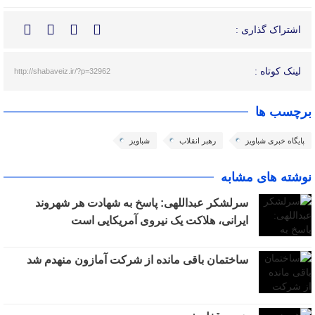
اشتراک گذاری :
لینک کوتاه :
http://shabaveiz.ir/?p=32962
برچسب ها
پایگاه خبری شباویز
رهبر انقلاب
شباویز
نوشته های مشابه
سرلشکر عبداللهی: پاسخ به شهادت هر شهروند
ایرانی، هلاکت یک نیروی آمریکایی است
ساختمان باقی مانده از شرکت آمازون منهدم شد