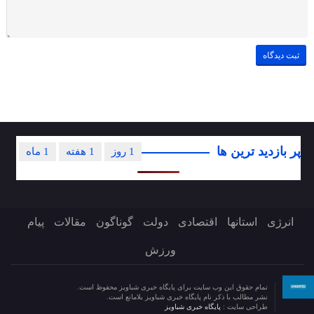
پر بازدید ترین ها
1 روز
1 هفته
1 ماه
انرژی
استانها
اقتصادی
دولت
گوناگون
مقالات
پیام
ورزش
تمام حقوق این وب سایت برای پایگاه خبری شباویز محفوظ است.
نشر مطالب با ذکر نام پایگاه خبری شباویز بلامانع است.
طراحی سایت :
پایگاه خبری شباویز