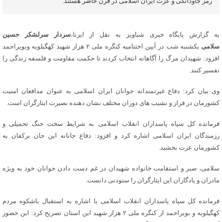
رمز جاودانگی و عزت ایران اسلامی در قرن حاضر هستند.
به گزارش پایگاه خبری شباویز به نقل از ایرنا،
سردار سرلشکر حسین
سلامی
یکشنبه شب در آیین اختتامیه کنگره ملی ۲ هزار شهید کهگیلویه وبویراحمد
افزود: شهیدان مرگ را آگاهانه انتخاب کردند تا حکمت مقاومت و فلسفه زندگی را
تفسیر کنند.
وی بیان کرد: دفاع غیرتمندانه جوانان ایران اسلامی به عنوان مدافعان امنیت
کشورمان در فراز و نشیب های دوران مختلف نشان دهنده بصیرت ایثارگران است.
فرمانده کل سپاه پاسداران انقلاب اسلامی به شرایط سخت جنگ تحمیلی و
رزمندگان ایران اسلامی اشاره کرد و افزود: دفاع جانانه این جان برکفان به
کشورمان عزت بخشید.
سلامی، صبر و استقامت خانواده شهیدان در غم دست دادن جوانان خود به ویژه
مادران و یادگاران این ایثارگران را ستودنی دانست.
فرمانده کل سپاه پاسداران انقلاب اسلامی با اشاره به استقبال باشکوه مردم
کهگیلویه و بویراحمد از کنگره ملی ۲ هزار شهید این استان تصریح کرد: این حضور