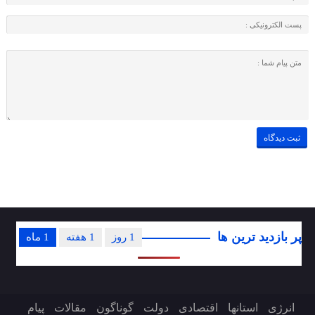
پر بازدید ترین ها
1 روز
1 هفته
1 ماه
انرژی
استانها
اقتصادی
دولت
گوناگون
مقالات
پیام