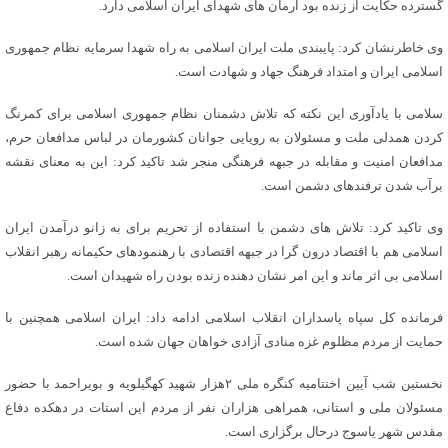
گسترده حکایت از زنده بود آرمان های شهدای ایران اسلامی دارد.
وی خاطرنشان کرد: پایبندی ملت ایران اسلامی به راه شهدا سرمایه نظام جمهوری
اسلامی ایران و امتداد فرهنگ جهاد و شهادت است.
سلامی با یادآوری این نکته که تلاش دشمنان نظام جمهوری اسلامی برای کمرنگ
کردن همدلی ملت و مسئولان به رویایی جوانان کشورمان در لباس مدافعان حرم،
مدافعان امنیت و مقابله در جبهه فرهنگی منجر شد تاکید کرد: این به معنای نقشه
برآب شدن ترفندهای دشمن است.
وی تاکید کرد: تلاش های دشمن با استفاده از تحریم برای به زانو درآمدن ایران
اسلامی هم با اقتصاد درون گرا در جبهه اقتصادی با رهنمودهای حکیمانه رهبر انقلاب
اسلامی بی اثر ماند و این امر نشان دهنده زنده بودن راه شهیدان است.
فرمانده کل سپاه پاسداران انقلاب اسلامی ادامه داد: ایران اسلامی همچنین با
حمایت از مردم مظلوم غزه منادی آزادی خواهان جهان شده است.
نخستین شب آیین اختتامیه کنگره ملی ۲هزار شهید کهگیلویه و بویراحمد با حضور
مسئولان ملی و استانی، همراهی هزاران نفر از مردم این استات در دهکده دفاع
مقدس شهر یاسوج درحال برگزاری است.