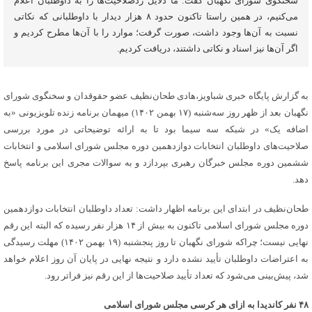
سخنگوی شورای نگهبان گفت: ما دلایل ردصلاحیت‌ها را به داوطلبان اعلام
می‌کنیم، در همین راستا تاکنون حدود ۸ هزار دیدار با داوطلبانی که نکاتی
نسبت به آن‌ها وجود داشت، صورت گرفت؛ موارد را با آن‌ها مطرح کردیم و
اگر آن‌ها نیز اسناد و نکاتی داشتند، دریافت کردیم.
به گزارش پایگاه خبری شباویز،هادی طحان‌نظیف عضو حقوقدان و سخنگوی شورای
نگهبان بعد از ظهر روز سه‌شنبه (۱۷ بهمن ۱۴۰۲) میهمان برنامه زنده تلویزیونی «به
اضافه یک» در شبکه سه سیما بود تا به ارائه توضیحاتی در مورد بررسی
صلاحیت‌های داوطلبان انتخابات دوازدهمین دوره مجلس شورای اسلامی و انتخابات
ششمین دوره مجلس خبرگان رهبری بپردازد و به سوالات مجری این برنامه پاسخ
دهد.
طحان‌نظیف در ابتدای این برنامه اظهار داشت: تعداد داوطلبان انتخابات دوازدهمین
دوره مجلس شورای اسلامی تاکنون به بیش از ۱۴ هزار نفر رسیده که البته این رقم
نهایی نیست؛ چراکه شورای نگهبان تا روز پنجشنبه (۱۹ بهمن ۱۴۰۲) مهلت رسیدگی
به اعتراضات داوطلبان تأیید‌ نشده دارد و نتیجه نهایی در پایان آن روز اعلام خواهد
شد، پیش‌بینی می‌شود که تعداد تأیید صلاحیت‌ها از این رقم نیز فراتر رود.
۴۸ نفر کاندیدا به ازای هر کرسی مجلس شورای اسلامی