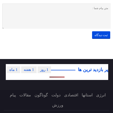
پر بازدید ترین ها
1 روز
1 هفته
1 ماه
انرژی
استانها
اقتصادی
دولت
گوناگون
مقالات
پیام
ورزش