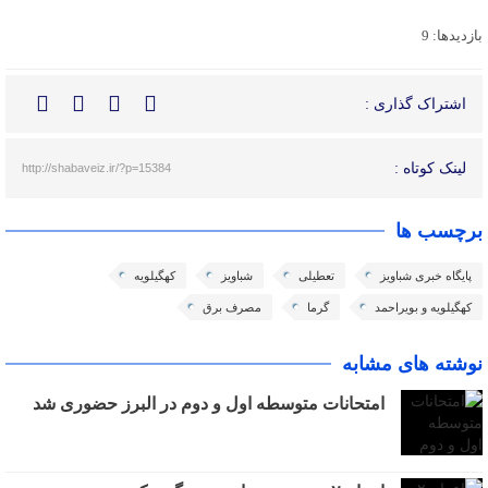
بازدیدها: 9
اشتراک گذاری :
لینک کوتاه :
http://shabaveiz.ir/?p=15384
برچسب ها
پایگاه خبری شباویز
تعطیلی
شباویز
کهگیلویه
کهگیلویه و بویراحمد
گرما
مصرف برق
نوشته های مشابه
امتحانات متوسطه اول و دوم در البرز حضوری شد