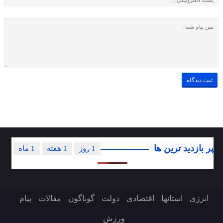
پر بازدید ترین ها
1 روز
1 هفته
1 ماه
انرژی
استانها
اقتصادی
دولت
گوناگون
مقالات
پیام
ورزش