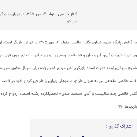
گلناز خالصی متولد
می کرد
به گزارش پایگاه خبری شباویز،گلناز خالصی متولد ۱۴ مهر ۱۳۶۵ در تهران، بازیگر است، او فارغ التحصیل فوق لیسانس در رشته پژوهش هنر و دانشجوی دکتری پژوهش هنر از دانشگاه آزاد می باشد.
وی دوره های بازیگری، فن و بیان و فیلمنامه نویسی را رو زیر نظیر اساتیدی چون فوق م
شروع بازیگری او به دعوت استاد بازیگری اش مهدی فخیم زاده برای سریال «فوق سری» در سال ۱۳۹۳ بود که فریب
خانم خالصی مقطعی نیز به عنوان طراح، مانتوهای زیبایی را طراحی کرد و خود در قامت
گلناز خالصی چند سالیست با آقای «محمد قندی» تحصیلکرده رشته اقتصاد ازدواج کرده که ثمره ای
بازدیدها: 19
اشتراک گذاری :