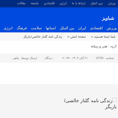
ورزش
بین الملل
ارتباط با ما
انرژی
اقتصادی
جامعه
مقالات
شباویز
پایگاه خبری شباویز
ورزش
اقتصادی
ایران
بین الملل
استانها
سلامت
فرهنگ
انرژی
شما اینجا هستید »
صفحه اصلی »
زندگی نامه گلناز خالصی/بازیگر
گروه :
هنر و رسانه
شناسه :
18789
۲۱ آبان ۱۴۰۳ - ۲۰:۴۷
۰
دیدگاه
ارسال توسط :
پناهی