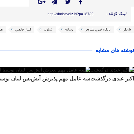
لینک کوتاه :
http://shabaveiz.ir/?p=18789
بازیگر
پایگاه خبری شباویز
رسانه
شباویز
گلناز خالصی
هن
نوشته های مشابه
اکبر عبدی درگذشت
سه عامل مهم پذیرش آتش‌بس لبنان توسط آ