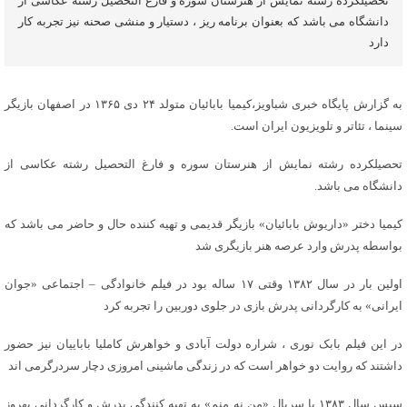
تحصیلکرده رشته نمایش از هنرستان سوره و فارغ التحصیل رشته عکاسی از
دانشگاه می باشد که بعنوان برنامه ریز ، دستیار و منشی صحنه نیز تجربه کار
دارد
به گزارش پایگاه خبری شباویز،کیمیا بابائیان متولد ۲۴ دی ۱۳۶۵ در اصفهان بازیگر
سینما ، تئاتر و تلویزیون ایران است.
تحصیلکرده رشته نمایش از هنرستان سوره و فارغ التحصیل رشته عکاسی از
دانشگاه می باشد.
کیمیا دختر «داریوش بابائیان» بازیگر قدیمی و تهیه کننده حال و حاضر می باشد که
بواسطه پدرش وارد عرصه هنر بازیگری شد
اولین بار در سال ۱۳۸۲ وقتی ۱۷ ساله بود در فیلم خانوادگی – اجتماعی «جوان
ایرانی» به کارگردانی پدرش بازی در جلوی دوربین را تجربه کرد
در این فیلم بابک نوری ، شراره دولت آبادی و خواهرش کاملیا باباییان نیز حضور
داشتند که روایت دو خواهر است که در زندگی ماشینی امروزی دچار سردرگرمی اند
سپس سال ۱۳۸۳ با سریال «من نه منم» به تهیه کنندگی پدرش و کارگردانی بهروز