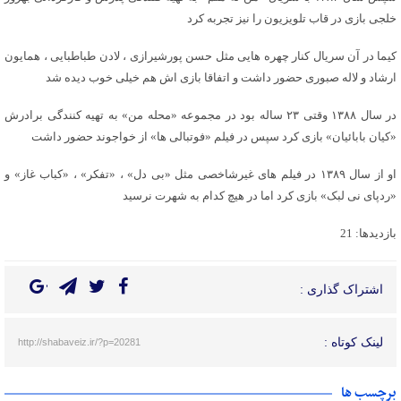
خلجی بازی در قاب تلویزیون را نیز تجربه کرد
کیما در آن سریال کنار چهره هایی مثل حسن پورشیرازی ، لادن طباطبایی ، همایون
ارشاد و لاله صبوری حضور داشت و اتفاقا بازی اش هم خیلی خوب دیده شد
در سال ۱۳۸۸ وقتی ۲۳ ساله بود در مجموعه «محله من» به تهیه کنندگی برادرش
«کیان بابائیان» بازی کرد سپس در فیلم «فوتبالی ها» از خواجوند حضور داشت
او از سال ۱۳۸۹ در فیلم های غیرشاخصی مثل «بی دل» ، «تفکر» ، «کباب غاز» و
«ردپای نی لبک» بازی کرد اما در هیچ کدام به شهرت نرسید
بازدیدها: 21
اشتراک گذاری :
لینک کوتاه :
http://shabaveiz.ir/?p=20281
برچسب ها