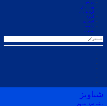
ورزش
بین الملل
ارتباط با ما
انرژی
اقتصادی
جامعه
مقالات
شباویز
پایگاه خبری شباویز