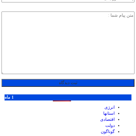
پر بازدید ترین ها
1 روز
1 هفته
1 ماه
انرژی
استانها
اقتصادی
دولت
گوناگون