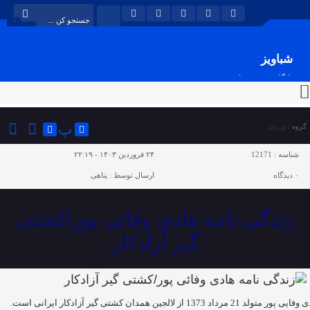
شباویز
پایگاه خبری شباویز
پ
گروه :
ورزش
شناسه :
12171
۲۴ فروردین ۱۴۰۳ - ۲۲:۱۹
۰
دیدگاه
ارسال توسط :
پناهی
زندگی نامه هادی وفائی پور/کشتی
گیر آزادکار
پور متولد 21 مرداد 1373 از لالجین همدان کشتی گیر آزادکار ایرانی است.