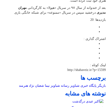
هنری خود ثبت کرده است.
بعد از خندوانه از سال ۹۷ در سریال «هیولا» به کارگردانی
مهران
مدیری
درخشید سپس در سریال «ممنوعه» برای شبکه خانگی بازی
بازدیدها: 20
اشتراک گذاری :
لینک کوتاه :
http://shabaveiz.ir/?p=15599
برچسب ها
بازیگر
پایگاه خبری شباویز
رسانه
شباویز
نیما شعبان نژاد
هنرمند
نوشته های مشابه