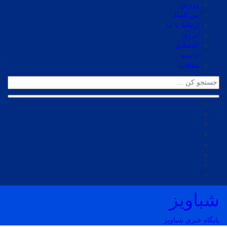
ورزش
بین الملل
ارتباط با ما
انرژی
اقتصادی
جامعه
مقالات
شباویز
پایگاه خبری شباویز