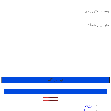
پر بازدید ترین ها
1 روز
1 هفته
1 ماه
انرژی
استانها