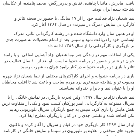
یافت. مادرش، ماندانا پناهنده، نقاش و پدربزرگش، محمد پناهنده، از عکاسان
شناخته شده ایران بودند.
نیما شعبان نژاد فعالیت خود را از ۱۷ سالگی با حضور در صحنه تئاتر و
کارگردانی نمایش «مرگ در نمیزند» در سال ۱۳۸۴ آغاز کرد.
او در همین سال وارد دانشگاه شده و در رشته کارگردانی تئاتر، مدرک
لیسانس خود را دریافت نمود و سپس بعد از اتمام تحصیلات به صورت جدی
تر بازیگری و کارگردانی را از سال ۱۳۸۹ ادامه داد.
یکی از اتفاقات مهم در زندگی هنر نیما شعبان نژاد آشنایی اتفاقی او با رامبد
جوان در تئاتر و حضور در برنامه خندوانه است. او بعد از ۱۰ سال فعالیت در
تئاتر با بازی در برنامه خندوانه در کنار
رامبد جوان
به شهرت رسید.
بازی در برنامه خندوانه و اجرای کاراکترهای مختلف از نیما شعبان نژاد چهره
محبوب تر و شناخته شده تری نزد مردم ساخت و باعث شد تا اغلب مخاطبان
او را با عنوان نیما و بایرام خندوانه بشناسند.
نیما شعبان نژاد در سال ۱۳۹۷ اولین تجربه بازیگری در نمایش خانگی را با
سریال ممنوعه به کارگردانی امیر پورکیان کسب نمود و یکی از متفاوت ترین
نقش هایش را بازی کرد، سپس به جمع بازیگران سریال تلویزیونی رهایم
نکن اضافه شده و نقشی جدی را در کنار بازیگران مطرح ایفا کرد.
او از سال ۱۳۹۷ کار بازیگری خود در فیلم و سریال را آغاز کرده و تاکنون
تجربه های موفقی را علاوه بر تلویزیون در سینما و نمایش خانگی در کارنامه