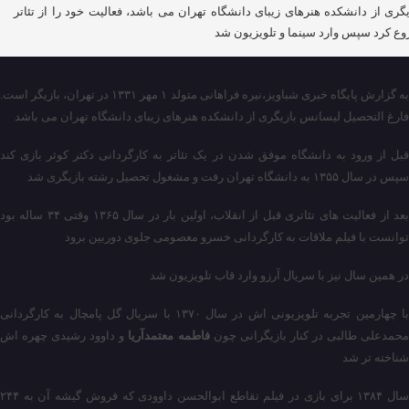
یگری از دانشکده هنرهای زیبای دانشگاه تهران می باشد، فعالیت خود را از تئاتر
ع کرد سپس وارد سینما و تلویزیون شد
به گزارش پایگاه خبری شباویز،نیره فراهانی متولد ۱ مهر ۱۳۳۱ در تهران، بازیگر است.
فارغ التحصیل لیسانس بازیگری از دانشکده هنرهای زیبای دانشگاه تهران می باشد
قبل از ورود به دانشگاه موفق شدن در یک تئاتر به کارگردانی دکتر کوثر بازی کند
سپس در سال ۱۳۵۵ به دانشگاه تهران رفت و مشغول تحصیل رشته بازیگری شد
بعد از فعالیت های تئاتری قبل از انقلاب، اولین بار در سال ۱۳۶۵ وقتی ۳۴ ساله بود
توانست با فیلم ملاقات به کارگردانی خسرو معصومی جلوی دوربین برود
در همین سال نیز با سریال آرزو وارد قاب تلویزیون شد
با چهارمین تجربه تلویزیونی اش در سال ۱۳۷۰ با سریال گل پامچال به کارگردانی
حمدعلی طالبی در کنار بازیگرانی چون
فاطمه معتمدآریا
و داوود رشیدی چهره اش
شناخته تر شد
سال ۱۳۸۴ برای بازی در فیلم تقاطع ابوالحسن داوودی که فروش گیشه آن به ۲۴۴