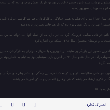
میلیون تومان رسید نامزد سیمرغ بلورین بهترین بازیگر نقش دوم زن بود که در نتیجه
جایزه به
مهتاب نصیرپور
رسید
ر سال ۱۳۸۶ نیز برای فیلم به همین سادگی به کارگردان
رضا میر کریمی
دوباره نامزد
سیمرغ بهترین بازیگر نقش دوم بود که باز هم خانم نصیرپور برنده شد
خانم فراهانی سابقه عروسک گردانی نیز دارد که از جمله آنها می تواند به برنامه
سنجاب و دوستان محصول سال ۱۳۶۸ شبکه دوم اشاره کرد
آخرین حضور این بازیگر پر سابقه در تلویزیون با سریال دلنوازان به کارگردان حسین
سهیلی زاده در سال ۸۸ و سال ۹۱ نیز آخرین بازی سینمایی وی به فیلم به خاطر پونه بر
می گردد
نیره فراهانی سالهاست ازدواج کرده که ثمره این زندگی دو دختر بنام های نرگس و
گلنار فکری ارشاد می باشد که هر دو فارغ التحصیل و ساکن آمریکا می باشند
بازدیدها: 10
اشتراک گذاری :