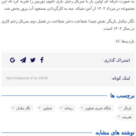
به صورت حرفه ای اولین بار با سریال رحیل بازی جلوی دوربین را تجربه کرد که این
مجموعه در مرداد ۱۴۰۲ از آنتن شبکه سه به کارگردانی مسعود آب پرور پخش شد.
نگار نیکدل بازیگر نقش شیدا شفاعت دختر شفاعت در فصل دوم سریال زخم کاری
در سال ۱۴۰۲ است.
بازدیدها: 16
اشتراک گذاری :
لینک کوتاه :
http://shabaveiz.ir/?p=16648
برچسب ها
بازیگر
پایگاه خبری شباویز
رسانه
شباویز
نگار نیکدل
هنرمند
نوشته های مشابه