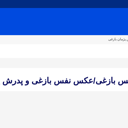
پژمان بازغی
فس بازغی/عکس نفس بازغی و پدرش پ