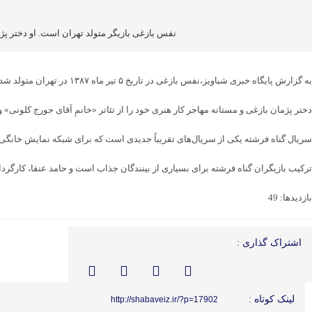
نفس بازغی بازیگر متولد تهران است. او دختر پژم
به گزارش پایگاه خبری شباویز،نفس بازغی در تاریخ ۵ تیر ماه ۱۳۸۷ در تهران متولد شد. او تنها فرزند پژمان بازغی، بازیگر محبوب سینما و تلویزیون ایران، و مستانه مهاجر، تدوینگر و کارگردان است. نفس از همان کودکی در فضایی هنری بزرگ شده است.
دختر پژمان بازغی و مستانه مهاجر کار هنری خود را از تئاتر «خانمِ آقاى جورج کلون
سریال گناه فرشته یکی از سریال‌های تقریباً جدیدی است که برای شبکه نمایش خانگی تو
ترکیب بازیگران گناه فرشته برای بسیاری از بینندگان جذاب است و حامد عنقا، کارگرد
بازدیدها: 49
اشتراک گذاری :
لینک کوتاه :
http://shabaveiz.ir/?p=17902