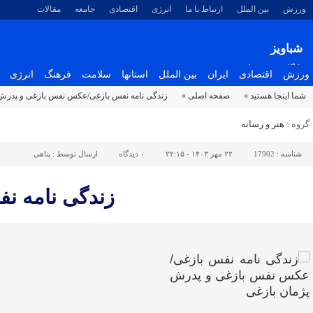
ورزش
بین الملل
ارتباط با ما
انرژی
اقتصادی
جامعه
مقالات
شباویز
پایگاه خبری شباویز
ورزش
اقتصادی
ایران
بین الملل
استانها
سلامت
فرهنگ
انرژی
شما اینجا هستید »
صفحه اصلی »
زندگی نامه نفس بازغی/عکس نفس بازغی و پدرش 
گروه :
هنر و رسانه
شناسه :
17902
۲۲ مهر ۱۴۰۳ - ۲۲:۱۵
۰
دیدگاه
ارسال توسط :
پناهی
زندگی نامه ن