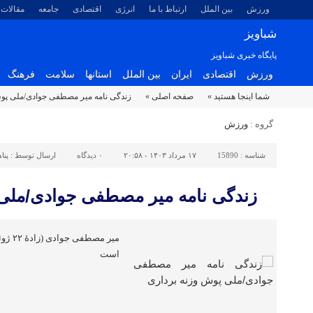
ورزش
بین الملل
ارتباط با ما
انرژی
اقتصادی
جامعه
مقالات
شباویز
پایگاه خبری شباویز
ورزش
اقتصادی
ایران
بین الملل
استانها
سلامت
فرهنگ
شما اینجا هستید »
صفحه اصلی »
زندگی نامه میر مصطفی جوادی/ملی پوش
گروه :
ورزش
شناسه :
15890
۱۷ مرداد ۱۴۰۳ - ۲۰:۵۸
۰
دیدگاه
ارسال توسط :
پنا
زندگی نامه میر مصطفی جوادی/ملی 
است