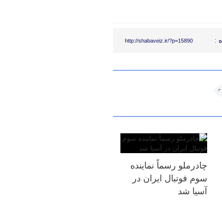
 :
http://shabaveiz.ir/?p=15890
چادرملو رسماً نماینده
سوم فوتبال ایران در
آسیا شد