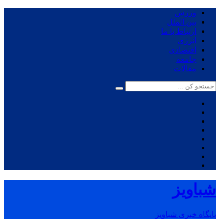
ورزش
بین الملل
ارتباط با ما
انرژی
اقتصادی
جامعه
مقالات
شباویز
پایگاه خبری شباویز