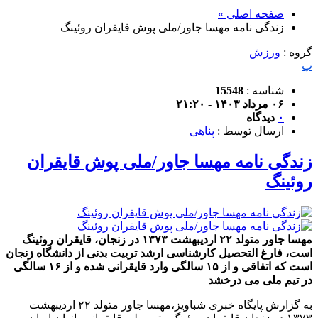
صفحه اصلی »
زندگی نامه مهسا جاور/ملی پوش قایقران روئینگ
گروه :
ورزش
پ
شناسه :
15548
۰۶ مرداد ۱۴۰۳ - ۲۱:۲۰
۰
دیدگاه
ارسال توسط :
پناهی
زندگی نامه مهسا جاور/ملی پوش قایقران
روئینگ
مهسا جاور متولد ۲۲ اردیبهشت ۱۳۷۳ در زنجان، قایقران روئینگ
است، فارغ التحصیل کارشناسی ارشد تربیت بدنی از دانشگاه زنجان
است که اتفاقی و از ۱۵ سالگی وارد قایقرانی شده و از ۱۶ سالگی
در تیم ملی می درخشد
به گزارش پایگاه خبری شباویز،مهسا جاور متولد ۲۲ اردیبهشت