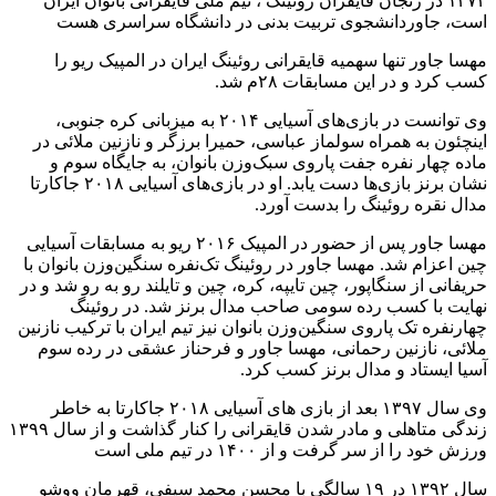
۱۳۷۳ در زنجان قایقران روئینگ ، تیم ملی قایقرانی بانوان ایران
است، جاوردانشجوی تربیت بدنی در دانشگاه سراسری هست
مهسا جاور تنها سهمیه قایقرانی روئینگ ایران در المپیک ریو را
کسب کرد و در این مسابقات ۲۸م شد.
وی توانست در بازی‌های آسیایی ۲۰۱۴ به میزبانی کره جنوبی،
اینچئون به همراه سولماز عباسی، حمیرا برزگر و نازنین ملائی در
ماده چهار نفره جفت پاروی سبک‌وزن بانوان، به جایگاه سوم و
نشان برنز بازی‌ها دست یابد. او در بازی‌های آسیایی ۲۰۱۸ جاکارتا
مدال نقره روئینگ را بدست آورد.
مهسا جاور پس از حضور در المپیک ۲۰۱۶ ریو به مسابقات آسیایی
چین اعزام شد. مهسا جاور در روئینگ تک‌نفره سنگین‌وزن بانوان با
حریفانی از سنگاپور، چین تایپه، کره، چین و تایلند رو به رو شد و در
نهایت با کسب رده سومی صاحب مدال برنز شد. در روئینگ
چهارنفره تک پاروی سنگین‌وزن بانوان نیز تیم ایران با ترکیب نازنین
ملائی، نازنین رحمانی، مهسا جاور و فرحناز عشقی در رده سوم
آسیا ایستاد و مدال برنز کسب کرد.
وی سال ۱۳۹۷ بعد از بازی های آسیایی ۲۰۱۸ جاکارتا به خاطر
زندگی متاهلی و مادر شدن قایقرانی را کنار گذاشت و از سال ۱۳۹۹
ورزش خود را از سر گرفت و از ۱۴۰۰ در تیم ملی است
سال ۱۳۹۲ در ۱۹ سالگی با محسن محمد سیفی، قهرمان ووشو