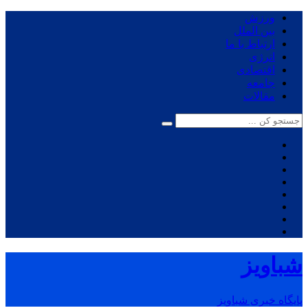
ورزش
بین الملل
ارتباط با ما
انرژی
اقتصادی
جامعه
مقالات
شباویز
پایگاه خبری شباویز