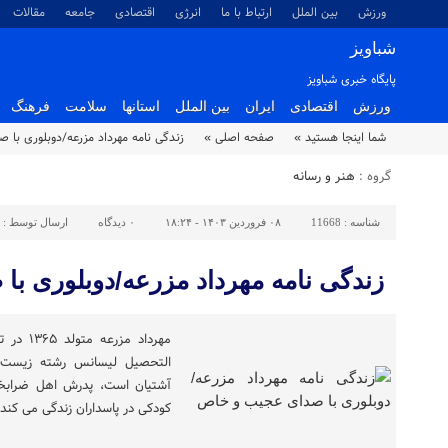
ورزش
بین الملل
ارتباط با ما
انرژی
اقتصادی
جامعه
مقالات
شباویز
پایگاه خبری شباویز
ورزش
اقتصادی
ایران
بین الملل
استانها
سلامت
فرهنگ
شما اینجا هستید »
صفحه اصلی »
زندگی نامه مهرداد مزرعه/دوبلوری با
گروه :
هنر و رسانه
شناسه :
11668
۰۸ فروردین ۱۴۰۳ - ۱۸:۲۴
۰
دیدگاه
ارسال توسط :
زندگی نامه مهرداد مزرعه/دوبلوری ب
مهرداد م
التحصیل لیسانس رشته زیست س
آشتیان است، پدرش اهل ضرابخا
کودکی در پاسداران زندگی می کند