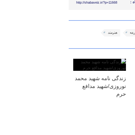
 :
http://shabaveiz.ir/?p=11668
رعه
هنرمند
زندگی نامه شهید محمد
نوروزی/شهید مدافع
حرم