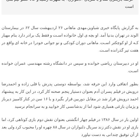
است
به گزارش پایگاه خبری شباویز،مهدی ماهانی ۲۶ اردیبهشت سال ۶۲ در بیمارستان
الوند در تهران بدنیا آمد. او بچه ی اول خانواده اسـت و فقط یک برادر دارد بنام مهیار
کـه از او کوچکتر اسـت. ماهانی دوران کودکی و نو جوانی خودرا در خانه ای واقع در
هفت تیر گذرانده اسـت.
او در دبیرستان ریاضی خوانده و سپس در دانشگاه رشته مهندسی عمران خوانده
اسـت.
بطور اتفاقی وارد این حرفه شد، بواسطه دوستی پدرش با قلی زاده و احمدرضا
درویش در فیلم پسران آدم بعنوان دستیار پنجم صحنه کار کرد، در این کار به پیشنهاد
احمد درویش قرار شد در مقابل دوربین قرار بگیرد و با ۱۶ سن در کنار کامبیز دیرباز
و پژمان بازغی همباری شود اما از بدشانسی کار خوابید و به سرانجام نرسید
اولین بار در سال ۱۳۸۶ در فیلم چهار انگشتی بعنوان نقش دوم بازی کوتاهی کرد، اما
بازی او در نقش دکتر زند سریال دلنوازان در سال ۸۸ چهره او را محبوب کرد ولی بعد
از آن توفیق چندانی به دست نیاورد