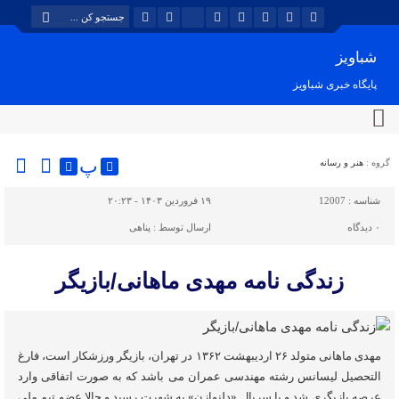
شباویز
پایگاه خبری شباویز
پ
گروه :
هنر و رسانه
شناسه :
12007
۱۹ فروردین ۱۴۰۳ - ۲۰:۲۳
۰
دیدگاه
ارسال توسط :
پناهی
زندگی نامه مهدی ماهانی/بازیگر
مهدی ماهانی متولد ۲۶ اردیبهشت ۱۳۶۲ در تهران، بازیگر ورزشکار است، فارغ
التحصیل لیسانس رشته مهندسی عمران می باشد که به صورت اتفاقی وارد
عرصه بازیگری شد و با سریال «دلنوازن» به شهرت رسید و حالا عضو تیم ملی