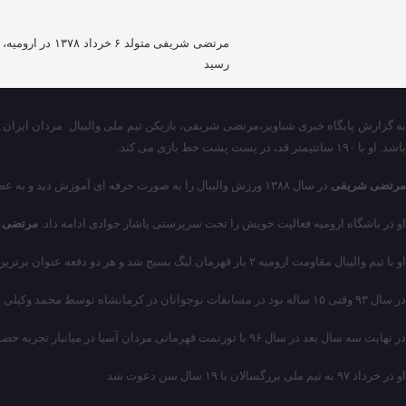
مرتضی شریفی م
رسید
ه گزارش پایگاه خبری شباویز،
مرتضی شریفی
، بازیکن تیم ملی والیبال مردان ایران در ۶ خرداد ماه ۱۳۷۸ در ارومیه به دنیا آمد
باشد. او با ۱۹۰ سانتیمتر قد، در پست پشت خط بازی می کند.
مرتضی شریفی
در سال ۱۳۸۸ ورزش والیبال را به صورت حرفه ای آموزش دید و به عضویت باشگاه مقاومت که جزء باشگاه های بازیکن ساز ارومیه است درآمد.
او در باشگاه ارومیه فعالیت خویش را تحت سرپرستی یاشار جوادی ادامه داد.
مرتضی 
او با تیم والیبال مقاومت ارومیه ۲ بار قهرمان لیگ بسیج شد و هر دو دفعه عنوان برترین بازیکن این مسابقات را کسب کرد.
در سال ۹۳ وقتی ۱۵ ساله بود در مسابقات نوجوانان در کرمانشاه توسط محمد وکیلی به تیم ملی نوجوانان دعوت شد اما در روز آخر خط خورد و از حضور در مسابقات جهانی آرژانتین بازماند
در نهایت سه سال بعد در سال ۹۶ با تورنمت قهرمانی مردان آسیا در میانبار تجربه حضور در مسابقات بین المللی را با تیم ملی نوجوانان بدست آورد
او در خرداد ۹۷ به تیم ملی بزرگسالان با ۱۹ سال سن دعوت شد