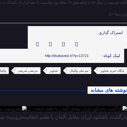
آقای شریفی در سال ۹۷ با اینکه هنوز ۱۹ ساله بود توانست با عقد قرارداد یکساله به تیم ورنای ایتالیا برود، قبل از وی نیز
بازدیدها: 47
اشتراک گذاری :
لینک کوتاه :
http://shabaveiz.ir/?p=13721
پایگاه خبری شباویز
تیم ملی والیبال
شباویز
مرتضی شریفی
والیب
نوشته های مشابه
بازگشت باشکوه ایران مقابل آلمان با طعم انتقام
محرومیت تیم‌ه