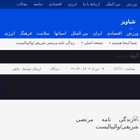
ورزش
بین الملل
ارتباط با ما
انرژی
اقتصادی
جامعه
مقالات
شباویز
پایگاه خبری شباویز
ورزش
اقتصادی
ایران
بین الملل
استانها
سلامت
فرهنگ
انرژی
شما اینجا هستید »
صفحه اصلی »
زندگی نامه مرتضی شریفی/والیبالیست
گروه :
ورزش
شناسه :
13721
۰۹ خرداد ۱۴۰۳ - ۲۱:۱۴
۰
دیدگاه
ارسال توسط :
پناهی
ز