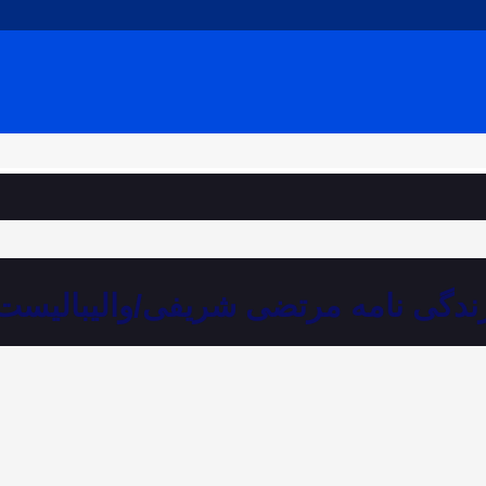
ندگی نامه مرتضی شریفی/والیبالیست