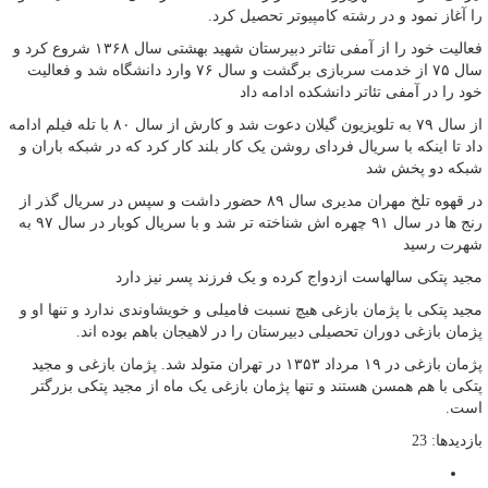
را آغاز نمود و در رشته کامپیوتر تحصیل کرد.
فعالیت خود را از آمفی تئاتر دبیرستان شهید بهشتی سال ۱۳۶۸ شروع کرد و
سال ۷۵ از خدمت سربازی برگشت و سال ۷۶ وارد دانشگاه شد و فعالیت
خود را در آمفی تئاتر دانشکده ادامه داد
از سال ۷۹ به تلویزیون گیلان دعوت شد و کارش از سال ۸۰ با تله فیلم ادامه
داد تا اینکه با سریال فردای روشن یک کار بلند کار کرد که در شبکه باران و
شبکه دو پخش شد
در قهوه تلخ مهران مدیری سال ۸۹ حضور داشت و سپس در سریال گذر از
رنج ها در سال ۹۱ چهره اش شناخته تر شد و با سریال کوبار در سال ۹۷ به
شهرت رسید
مجید پتکی سالهاست ازدواج کرده و یک فرزند پسر نیز دارد
مجید پتکی با پژمان بازغی هیچ نسبت فامیلی و خویشاوندی ندارد و تنها او و
پژمان بازغی دوران تحصیلی دبیرستان را در لاهیجان باهم بوده اند.
پژمان بازغی در ۱۹ مرداد ۱۳۵۳ در تهران متولد شد. پژمان بازغی و مجید
پتکی با هم همسن هستند و تنها پژمان بازغی یک ماه از مجید پتکی بزرگتر
است.
بازدیدها: 23