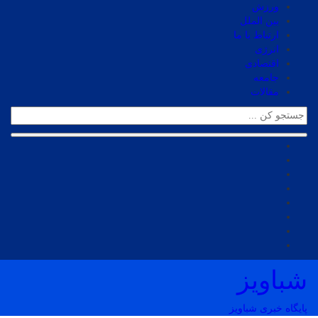
ورزش
بین الملل
ارتباط با ما
انرژی
اقتصادی
جامعه
مقالات
شباویز
پایگاه خبری شباویز