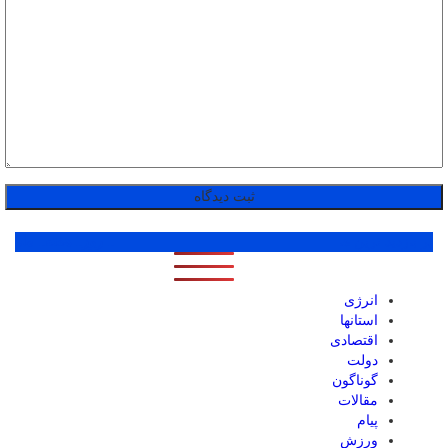
پر بازدید ترین ها
1 روز
1 هفته
1 ماه
انرژی
استانها
اقتصادی
دولت
گوناگون
مقالات
پیام
ورزش