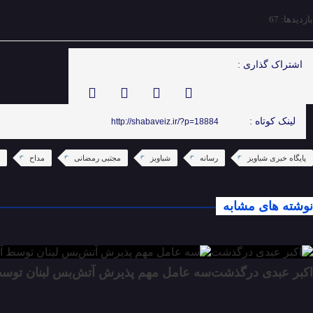
بازدیدها: 67
اشتراک گذاری :
لینک کوتاه :
http://shabaveiz.ir/?p=18884
پایگاه خبری شباویز
رسانه
شباویز
مجتبی رمضانی
مداح
نوشته های مشابه
اکبر عبدی درگذشت
سه عامل مهم پذیرش آتش‌بس لبنان توسط آ