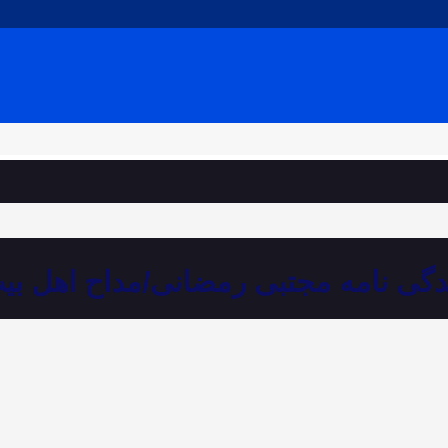
دگی نامه مجتبی رمضانی/مداح اهل بی