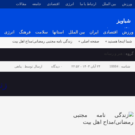
ورزش
بین الملل
ارتباط با ما
انرژی
اقتصادی
جامعه
مقالات
شباویز
پایگاه خبری شباویز
ورزش
اقتصادی
ایران
بین الملل
استانها
سلامت
فرهنگ
انرژی
شما اینجا هستید »
صفحه اصلی »
زندگی نامه مجتبی رمضانی/مداح اهل بیت
گروه :
هنر و رسانه
شناسه :
18884
۲۴ آبان ۱۴۰۳ - ۲۲:۵۲
۰
دیدگاه
ارسال توسط :
پناهی
زن