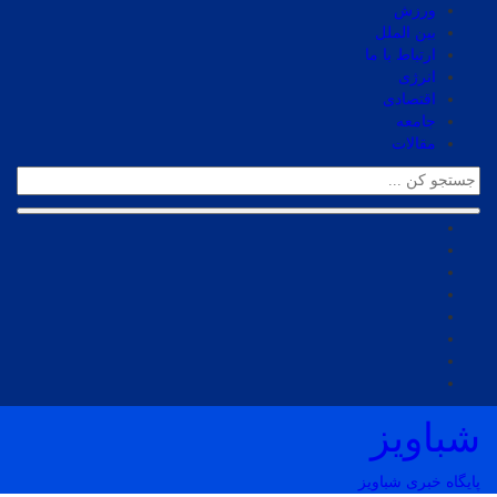
ورزش
بین الملل
ارتباط با ما
انرژی
اقتصادی
جامعه
مقالات
شباویز
پایگاه خبری شباویز