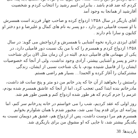
کردم که ضد قدم باشد ، بنابراین اسم رشید را انتخاب کردم و شخصیت
آقارشید از همانجا به وجود آمد
آقای بازیگر در سال ۱۳۵۸ ازدواج کرده و صاحب چهار فرزند است همسرش
با او نسبت فامیلی دور دارد ، دو پسر به نام های کمال و علیرضا و دو دختر او
کتایون و سارا نام دارند .
آقای ایزدی درباره نخوه آشنایی با همسرش و ازدواجش می گوید: در سال
۱۳۵۸ ازدواج کردم و همسرم را که با من یک نسبت دور فامیلی دارد، در
یکی از مهمانی های فامیلی دیدم. البته در آن زمان مثل الان برای شناخت
دختر و پسر و آشنایی بیشتر، آزادی وجود نداشت، ولی از آنجا که خصوصیات
ایشان را از فامیل شنیده بودم، با یک شناخت نسبی از ایشان، زندگی
مشترکمان را آغاز کرده و الحمدا… بسیار هم راضی هستم.
راستش را بخواهید از آن جا که پدر خانم من دو متر و پنج سانت قد داشت،
مادرخانم بنده ابتدا کمی تعجب کرد، اما از آنجا که عاشق همسرم شده بودم،
عزمم را جزم کردم که هر طور شده ازدواج کنم و همین طور هم شد.
روز اولی که عقد کردیم، شب را می خواستم در خانه پدرخانم سر کنم، اما
پیژامه ای برای قدم پیدا نمی شد، مجبور شدم با همان شلوارم بخوابم.
همسرم هم مرا دوست داشت، پس از ازدواج هم، عشق هر دویمان نسبت به
یکدیگر بیشتر شد، تا جایی که او مشوق من برای بازیگری شد.
بازدیدها: 38