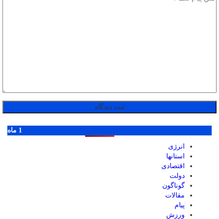
پر بازدید ترین ها
1 روز
1 هفته
1 ماه
انرژی
استانها
اقتصادی
دولت
گوناگون
مقالات
پیام
ورزش