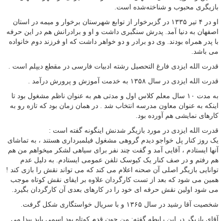
بازیگری محبوب و شناخته‌شده است.
او در ۴ تیر ۱۳۳۵ در گزبرخوار از توابع شهرستان برخوار و میمه در استان
اصفهان به دنیا آمد. پدرش سنگبری داشت و او و برادرانش هم در این حرفه
با پدر همراه بودند. وی دو برادر و دو خواهر داشت که او فرزند دوم خانواده
می باشد.
قدرت الله ایزدی فارغ التحصیل رشته ادبیات فارسی در مقطع دیپلم است .
قدرت الله ایزدی در سال ۱۳۵۸ به خدمت آموزش و پرورش درآمد .
به مدت ۱۰ سال معلم کلاس اول و مدتی هم به عنوان ناظم مشغول بود تا
اینکه به عنوان معاون مدرسه انتخاب شد . در همان زمان بود که تازه رو به
کارهای نمایشی هم آورده بود.
قدرت الله ایزدی در مورد بازیگر شدنش اینگونه گفته است :
یک روز کنار پل خواجو دیدم گروهی مشغول فیلمبرداری هستند ، به تماشای
آنها ایستادم ، آقایی آمد و گفت چند نفر برای سیاهی لشکر میخواهم من هم
هم رفتم و در صف کنار یک کیوسک تلفن عمومی ایستادم. به دلیل عدم
توانایی بازیگر اصلی آن صحنه اعلام می کند که می تواند نقش را بازی کند !
همین می شود که بعد از تست کارگردان علاوه بر ایفای نقش کوتاه موجب
می شود اولین نقش حرفه ای خود را در کارهای بعدی آن کارگردان بگیرد.
شخصیت آقا رشید در سال ۱۳۶۵ و با سریال خواستگاری شکل گرفت.
آقای بازیگر در این رابطه گفته: من چون قدم کوتاه بود اسمی باید پیدا می