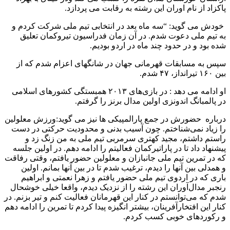
پاکزاد از نام اوران این رشته به رقابت می پردازد.
خودش می گوید: “سه ماه بعد در انتخابی تیم ملی شرکت کردم و
به تیم ملی دعوت شدم. در آن زمان فدراسیون تیروکمان تعلیق
شده بود و در حدود چند ماه در اردو بودیم.
سپس به مسابقات قهرمانی جهان در شانگهای اعزام شدم که از
بین ۱۶۰ تیرانداز، ۴۷ شدم.
او ادامه می دهد : در بازی‌های ۲۰۱۳ همبستگی کشورهای اسلامی
در پالمبانگ اندونزی اولین مدال برنز را گرفتم.
درباره حضورش در جمع پارالمپیکی ها نیز می گوید:ورزش معلولین
را زیاد نمی‌شناختم. چون آسیب بدنی و محدودیت حرکتی در دست
راستم داشتم، مجید کهتری سرمربی تیم ملی به من زنگ زد و
پیشنهاد داد تا در پاراتیرکمان فعالیتم را ادامه دهم. در اولین جلسه
که در تمرین تیم ملی جانبازان و معلولین حضور یافتم، وقتی رفاقت
و همدلی بین آنها را دیدم، ترغیب شدم تا در بین آنها بمانم. اولین
باری که در اردوی تیم ملی حضور یافتم و زهرا نعمتی و ابراهیم
رنجبر مدال‌آوران این رشته را از نزدیک دیدم، واقعا خیلی خوشحال
شدم که می‌توانستم در کنار این قهرمانان فعالیت کنم و تیر بزنم. در
کنار این افتخارآفرینان، بیشتر انگیزه پیدا کردم تا تمرین را ادامه دهم
و رکوردهای خوبی کسب کردم.