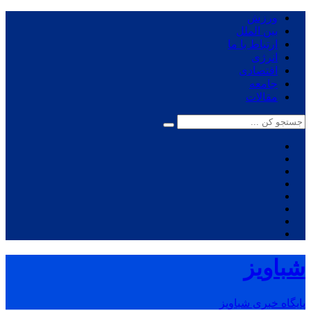
ورزش
بین الملل
ارتباط با ما
انرژی
اقتصادی
جامعه
مقالات
شباویز
پایگاه خبری شباویز