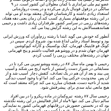
عضو تیم ملی تیراندازی با کمان معلولان این کشور است. در ۹
سالگی در دزفول فوتبال بازی می‌کرده و در پست دروازه‌بانی
استعداد زیادی داشته و کارشناسان فوتبال معتقد بودند او می تواند
در این رشته موفقیتهای بسیاری کسب کند.آن زمان یعنی دهه هفتاد،
رشته‌های رزمی در سراسر کشور طرفداران زیادی داشت و رحیمی
همانندهمسالانش به این رشته گرایش پیدا می کند.
آنطور که خودش می گوید :ابتدا با رشته رزم‌آوران که ورزش ایرانی
بود و توسط استاد رجایی ابداع شده بود، شروع کردم. سپس در
کونگ فو فایتینگ قهرمان، کیک بوکسینگ و کاراته کیوکوشین
قهرمان جهان شدم و در ووشو هم فعالیت داشتم و پنج قهرمانی
جهان در رشته‌های مختلف رزمی را کسب کردم.
رحیمی تا بهمن ماه سال ۸۷ در رشته ووشو تمرین می کرد تا در
مسابقاتی در شیراز دست راستس از ناحیه آرنج می شکند و آسیب
می بیند و بعد از آن هم در یک تصادف، کتفش دچار آسیب شد و از
آن پس محدودیت حرکتی پیدا می کند. اما او با وجود اسیب دیدگی
شدید از ناحیه دست، همچنان مبارزه می کند چراکه معتقد است که
هیچ مانعی نباید سدی برای پیشرفتش شود.
رحیمی سال ۸۷ رشته تیروکمان در ماده ریکرو را در بین افراد
سالم دنبال می کند. تنها ۹ماه از آغاز فعالیتش در این رشته نگذشته
بود که در نخستین حضورش دررقابتهای قهرمانی کشور به نمایندگی
ازاستان خوزستان مدال نقره را کسب می کند ودر فینال با بهزاد