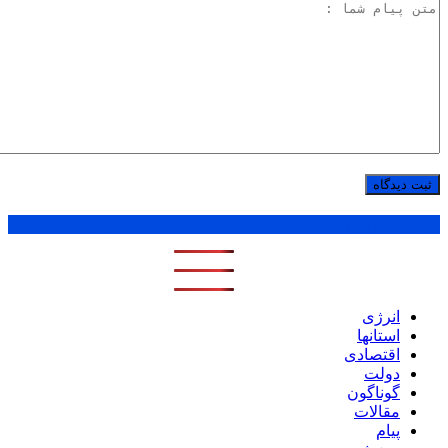
پر بازدید ترین ها
1 روز
1 هفته
1 ماه
انرژی
استانها
اقتصادی
دولت
گوناگون
مقالات
پیام