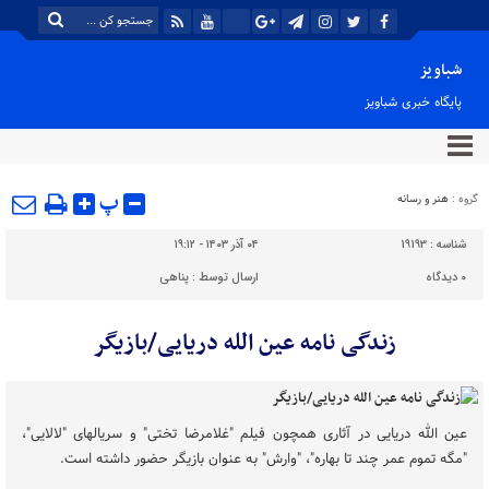
شباویز
پایگاه خبری شباویز
پ
گروه :
هنر و رسانه
شناسه :
19193
۰۴ آذر ۱۴۰۳ - ۱۹:۱۲
۰
دیدگاه
ارسال توسط :
پناهی
زندگی نامه عین الله دریایی/بازیگر
عین الله دریایی در آثاری همچون فیلم "غلامرضا تختی" و سریالهای "لالایی"،
"مگه تموم عمر چند تا بهاره"، "وارش" به عنوان بازیگر حضور داشته است.