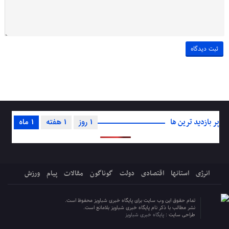
پر بازدید ترین ها
1 روز
1 هفته
1 ماه
انرژی
استانها
اقتصادی
دولت
گوناگون
مقالات
پیام
ورزش
تمام حقوق این وب سایت برای پایگاه خبری شباویز محفوظ است.
نشر مطالب با ذکر نام پایگاه خبری شباویز بلامانع است.
طراحی سایت :
پایگاه خبری شباویز