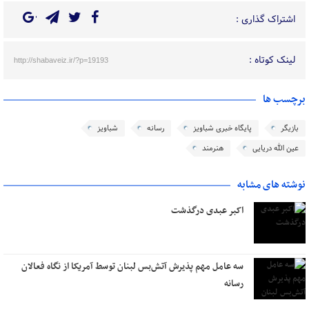
اشتراک گذاری :
لینک کوتاه :
http://shabaveiz.ir/?p=19193
برچسب ها
بازیگر
پایگاه خبری شباویز
رسانه
شباویز
عین الله دریایی
هنرمند
نوشته های مشابه
اکبر عبدی درگذشت
سه عامل مهم پذیرش آتش‌بس لبنان توسط آمریکا از نگاه فعالان
رسانه