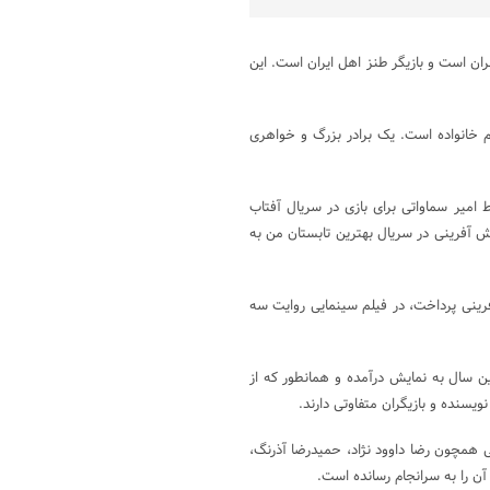
باویز،علی صادقی متولد ۱۰ آذر سال ۱۳۵۹ در شهر تهران است و بازیگر طنز اهل ایران است. این
واده ای ۵ نفره دارد. او فرزند دوم خانواده است. یک برادر بزرگ و خواهری
ی شروع کرد. او توسط امیر سماواتی برای بازی در سریال آفتاب
ش آفرینی در سریال بهترین تابستان من به
کوری‌ها به نقش آفرینی پرداخت، در فیلم سینمایی روایت سه
شنواره فجر همین سال به نمایش درآمده و همانطور که از
سنده و بازیگران متفاوتی دارند.
 همچون رضا داوود نژاد، حمیدرضا آذرنگ،
ن را به سرانجام رسانده است.