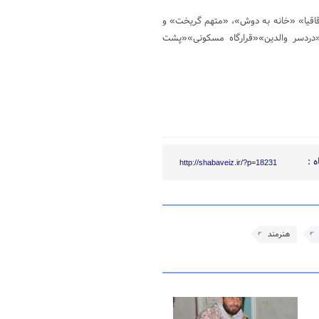
اقاقیا» «خانه به دوش»، «متهم گریخت» و
ردسر والدین»«قرارگاه مسکونی»«پشت
 :
http://shabaveiz.ir/?p=18231
هنرمند