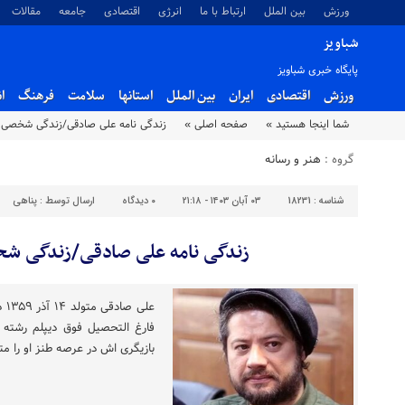
ورزش
بین الملل
ارتباط با ما
انرژی
اقتصادی
جامعه
مقالات
شباویز
پایگاه خبری شباویز
ورزش
اقتصادی
ایران
بین الملل
استانها
سلامت
فرهنگ
ا
شما اینجا هستید »
صفحه اصلی »
زندگی نامه علی صادقی/زندگی شخصی 
گروه :
هنر و رسانه
شناسه :
18231
۰۳ آبان ۱۴۰۳ - ۲۱:۱۸
۰
دیدگاه
ارسال توسط :
پناهی
زندگی نامه علی صادقی/زندگی ش
علی
فارغ التحصیل فوق دیپلم رشته ک
بازیگری اش در عرصه طنز او را مت