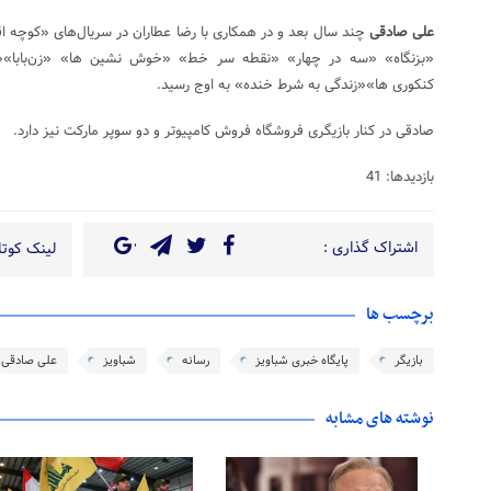
علی صادقی
چند سال بعد و در همکاری با رضا عطاران در سریال‌های «کوچه 
«بزنگاه» «سه در چهار» «نقطه سر خط» «خوش نشین ها» «زن‌بابا»«د
کنکوری ها»«زندگی به شرط خنده» به اوج رسید.
صادقی در کنار بازیگری فروشگاه فروش کامپیوتر و دو سوپر مارکت نیز دارد.
بازدیدها: 41
اشتراک گذاری :
لینک کوتاه
برچسب ها
بازیگر
پایگاه خبری شباویز
رسانه
شباویز
علی صادقی
نوشته های مشابه