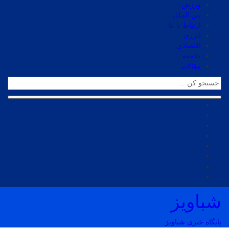
ورزش
بین الملل
ارتباط با ما
انرژی
اقتصادی
جامعه
مقالات
شباویز
پایگاه خبری شباویز