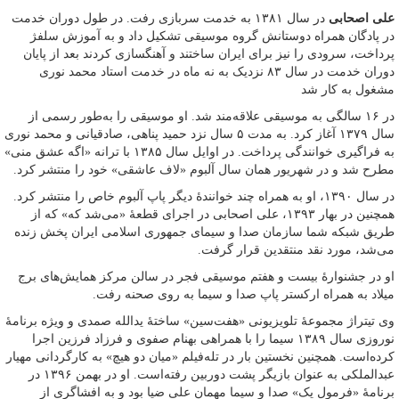
علی اصحابی
در سال ۱۳۸۱ به خدمت سربازی رفت. در طول دوران خدمت
در پادگان همراه دوستانش گروه موسیقی تشکیل داد و به آموزش سلفژ
پرداخت، سرودی را نیز برای ایران ساختند و آهنگسازی کردند بعد از پایان
دوران خدمت در سال ۸۳ نزدیک به نه ماه در خدمت استاد محمد نوری
مشغول به کار شد
در ۱۶ سالگی به موسیقی علاقه‌مند شد. او موسیقی را به‌طور رسمی از
سال ۱۳۷۹ آغاز کرد. به مدت ۵ سال نزد حمید پناهی، صادقیانی و محمد نوری
به فراگیری خوانندگی پرداخت. در اوایل سال ۱۳۸۵ با ترانه «اگه عشق منی»
مطرح شد و در شهریور همان سال آلبوم «لاف عاشقی» خود را منتشر کرد.
در سال ۱۳۹۰، او به همراه چند خوانندهٔ دیگر پاپ آلبوم خاص را منتشر کرد.
همچنین در بهار ۱۳۹۳، علی اصحابی در اجرای قطعهٔ «می‌شد که» که از
طریق شبکه شما سازمان صدا و سیمای جمهوری اسلامی ایران پخش زنده
می‌شد، مورد نقد منتقدین قرار گرفت.
او در جشنوارهٔ بیست و هفتم موسیقی فجر در سالن مرکز همایش‌های برج
میلاد به همراه ارکستر پاپ صدا و سیما به روی صحنه رفت.
وی تیتراژ مجموعهٔ تلویزیونی «هفت‌سین» ساختهٔ یدالله صمدی و ویژه برنامهٔ
نوروزی سال ۱۳۸۹ سیما را با همراهی بهنام صفوی و فرزاد فرزین اجرا
کرده‌است. همچنین نخستین بار در تله‌فیلم «میان دو هیچ» به کارگردانی مهیار
عبدالملکی به عنوان بازیگر پشت دوربین رفته‌است. او در بهمن ۱۳۹۶ در
برنامهٔ «فرمول یک» صدا و سیما مهمان علی ضیا بود و به افشاگری از