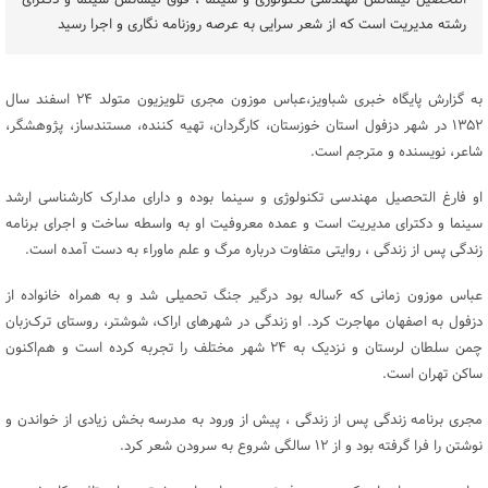
التحصیل لیسانس مهندسی تکنولوژی و سینما ، فوق لیسانس سینما و دکترای
رشته مدیریت است که از شعر سرایی به عرصه روزنامه نگاری و اجرا رسید
به گزارش پایگاه خبری شباویز،عباس موزون مجری تلویزیون متولد ۲۴ اسفند سال
۱۳۵۲ در شهر دزفول استان خوزستان، کارگردان، تهیه کننده، مستندساز، پژوهشگر،
شاعر، نویسنده و مترجم است.
او فارغ التحصیل مهندسی تکنولوژی و سینما بوده و دارای مدارک کارشناسی ارشد
سینما و دکترای مدیریت است و عمده معروفیت او به واسطه ساخت و اجرای برنامه
زندگی پس از زندگی ، روایتی متفاوت درباره مرگ و علم ماوراء به دست آمده است.
عباس موزون زمانی که ۶ساله بود درگیر جنگ تحمیلی شد و به همراه خانواده از
دزفول به اصفهان مهاجرت کرد. او زندگی در شهرهای اراک، شوشتر، روستای ترک‌زبان
چمن سلطان لرستان و نزدیک به ۲۴ شهر مختلف را تجربه کرده است و هم‌اکنون
ساکن تهران است.
مجری برنامه زندگی پس از زندگی ، پیش از ورود به مدرسه بخش زیادی از خواندن و
نوشتن را فرا گرفته بود و از ۱۲ سالگی شروع به سرودن شعر کرد.