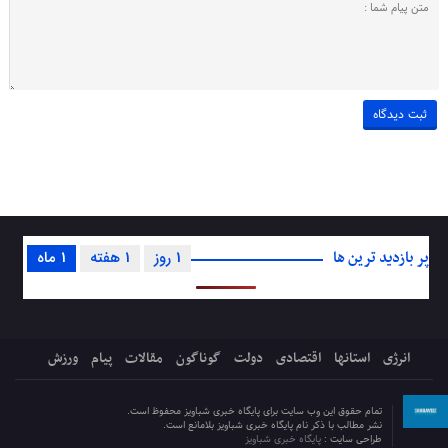
پر بازدید ترین ها
1 روز
1 هفته
1 ماه
انرژی
استانها
اقتصادی
دولت
گوناگون
مقالات
پیام
ورزش
تمام حقوق این وب سایت برای پایگاه خبری شباویز محفوظ است.
نشر مطالب با ذکر نام پایگاه خبری شباویز بلامانع است.
طراحی سایت :
پایگاه خبری شباویز