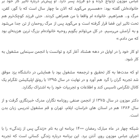
عباس موزون ازدواج کرده و دو فرزند پسر دارد. او پیش‌تر درباره تاثیر کار خود بر
خانواده‌اش گفته بود: «همسرم می‌گوید که الان ما چهار سال است که با گور، کفن،
مرگ و… همراهیم. خانواده ام واقعا با من همراهی کردند. حتی فرزند کوچک‌ترم هم
تحت تاثیر این فضا قرار گرفته است و می‌گوید پس از مرگ روحمان از تن جدا می‌شود
و به آرامش می‌رسیم. در کل می‌توانم بگویم روحیه خانواده‌ام بزرگ ترین هزینه‌ای بود
که من دادم.»
او کار خود را در اوایل در دهه هشتاد آغار کرد و توانست با انجمن سینمایی مشغول به
کار شود.
او که مدت‌ها به کار تحقیق و ترجمعه مشغول بود با همایشی در دانشگاه یزد موفق
شد تجربه گران را گرد هم آورد و در نهایت در سال ۱۳۹۵ با رونق اپلیکیشن تلگرام یک
کانال تلگرامی تاسیس کند و اطلاعات و تجربیات خود را به اشتراک بگذارد.
دکتر موزون در سال ۱۳۷۵ از انجمن صنفی روزنامه نگاران مدرک خبرنگاری گرفت و از
سال ۱۳۸۴ هم در استان های خراسان، ایلام، تهران و قم مشغول تدریس زبان بدن
است.
شبکه چهار در ماه مبارک رمضان ۱۴۰۰ برنامه ای به نام «زندگی پس از زندگی» را با
اجرای عباس موزون روی آنتن برد. این برنامه درباره زندگی کسانی است که تجربه