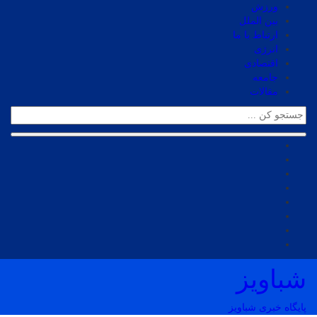
ورزش
بین الملل
ارتباط با ما
انرژی
اقتصادی
جامعه
مقالات
شباویز
پایگاه خبری شباویز