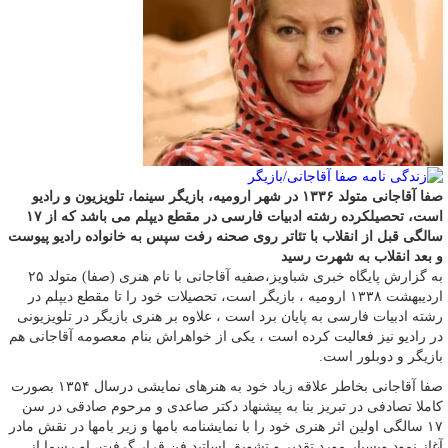
صفا آقاجانی متولد ۱۳۳۶ در شهر ارومیه، بازیگر سینما، تلویزیون و رادیو
است، تحصیلکرده رشته ادبیات فارسی در مقطع دیپلم می باشد که از ۱۷
سالگی قبل از انقلاب با تئاتر روی صحنه رفت سپس به خانواده رادیو پیوست
و بعد انقلاب به شهرت رسید
به گزارش پایگاه خبری شباویز،صفیه آقاجانی با نام هنری (صفا) متولد ۲۵
اردیبهشت ۱۳۳۸ ارومیه ، بازیگر است، تحصیلات خود را تا مقطع دیپلم در
رشته ادبیات فارسی به پایان برد است ، علاوه بر هنری بازیگر در تلویزیونی
در رادیو نیز فعالیت کرده است ، یکی از خواهراش بنام معصومه آقاجانی هم
بازیگر و دوبلور است.
صفا آقاجانی بخاطر علاقه زیاد خود به هنرهای نمایشی درسال ۱۳۵۴ بصورت
کاملا تصادفی در تبریز بنا به پیشنهاد دکتر صاعدی و مرحوم صادقی در سن
۱۷ سالگی اولین اثر هنری خود را با نمایشنامه بامها و زیر بامها در نقش مادر
آغاز نمود وبسیار مورد تقدیر و تشویق اساتید فن قرار گرفت، او رسما از