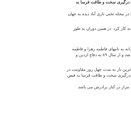
هم آبان ۹۴ پس از هشت ساعت درگیری سخت و طاقت فرسا به
به گزارش پایگاه خبری شباویز،میثم مدواری در ۲۳ اردیبهشت سال ۶۳ در محله تختی نازی آباد دیده به جهان
 رسمی شروع به کار کرد. در همین دوران به طور
 دردانه به نامهای فاطمه زهرا و فاطمه
کوثر است. آقا میثم با شروع جنگ سوریه با داعش به این جبهه اعزام شد و از سال ۸۹ به دفاع ازدین و
آخرین بار به مدت چهل روز مقاومت در
دهم آبان ۹۴ پس از هشت ساعت درگیری سخت و طاقت فرسا به فیض
مزار در کنار برادرش می باشد.