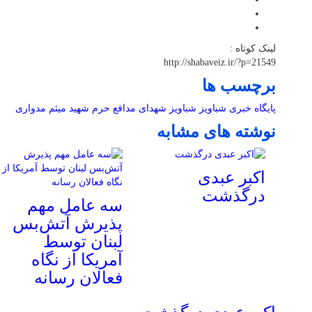
لینک کوتاه :
http://shabaveiz.ir/?p=21549
برچسب ها
پایگاه خبری شباویز
شباویز
شهدای مدافع حرم
شهید میثم مدواری
نوشته های مشابه
اکبر عبدی
درگذشت
سه عامل مهم
پذیرش آتش‌بس
لبنان توسط
آمریکا از نگاه
فعالان رسانه