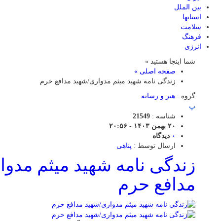
بین الملل
استانها
سلامت
فرهنگ
انرژی
شما اینجا هستید »
صفحه اصلی »
زندگی نامه شهید میثم مدواری/شهید مدافع حرم
گروه :
هنر و رسانه
پ
شناسه :
21549
۲۰ بهمن ۱۴۰۳ - ۲۰:۵۶
۰
دیدگاه
ارسال توسط :
پناهی
زندگی نامه شهید میثم مدوا
مدافع حرم