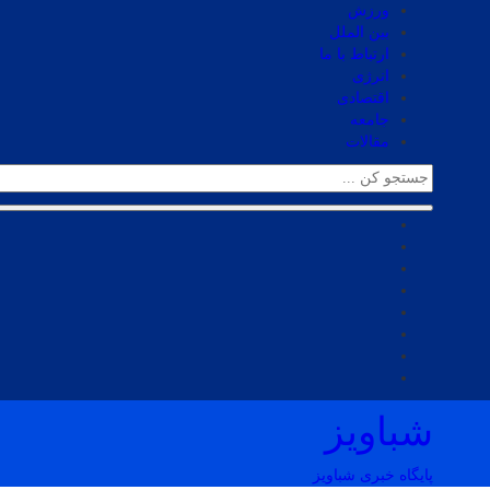
ورزش
بین الملل
ارتباط با ما
انرژی
اقتصادی
جامعه
مقالات
شباویز
پایگاه خبری شباویز