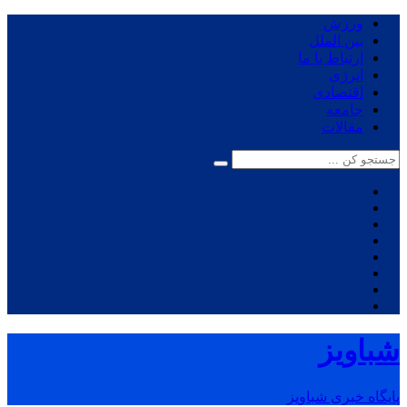
ورزش
بین الملل
ارتباط با ما
انرژی
اقتصادی
جامعه
مقالات
شباویز
پایگاه خبری شباویز