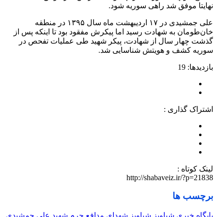
نهایتا موفق شد راهی سوریه شود.
علی جمشیدی در ۱۷ اردیبهشت ماه سال ۱۳۹۵ در منطقه
خان‌طومان به شهادت رسید اما پیکرش مفقود بود تا اینکه پس از
گذشت چهار سال از شهادت، پیکر شهید طی عملیات تفحص در
سوریه کشف و هویتش شناسایی شد.
بازدیدها: 19
اشتراک گذاری :
لینک کوتاه :
http://shabaveiz.ir/?p=21838
برچسب ها
پایگاه خبری شباویز
شباویز
شهدای مدافع حرم
شهید علی جمشیدی