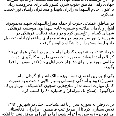
جهادی راهی مناطق جنوب شرق کشور شد برای محرومیت زدایی.
با عنوان خادم الشهدا به زائران شهدا و مسافران راهیان نور خدمت
می‌کرد.
در مناطق عملیاتی جنوب از جمله معراج‌الشهدای شهید محمودوند
اهواز و یادمان طلائیه و شلمچه خادم شهدا بود. موسسه فرهنگی
شهدای گمنام را تاسیس کرد و در زمینه فعالیت فرهنگی در
شهرستان نور سرآمد بود. در رشته معماری ساختمان ادامه تحصیل
داد و لیسانسش را از دانشگاه چالوس گرفت.
خرداد ۱۳۹۲ به عضویت گردان امام حسین در لشکر عملیاتی ۲۵
کربلا درآمد تا بتواند به صورت تخصصی طرز به کارگیری ادوات
نظامی مورد نیاز برای دفاع از حرم اهل بیت(ع) در سوریه را فرا
بگیرد.
یکی از برترین اعضای دسته ویژه مالک اشتر از گردان امام
حسین(ع) بود و آمادگی جسمانی بسیار بالایی داشت و به صورت
کامل مهارت استفاده از سلاح‌هایی همچون کلاشنیکف، تیربار پی‌کا،
دراگونوف (سلاح تک تیرانداز) و خمپاره ۶۰ را کسب کرد.
برای رفتن به سوریه سر از پا نمی‌شناخت، حتی در شهریور ۱۳۹۴
تلاش بسیاری کرد تا از طریق تیپ فاطمیون (برادران افغانستانی
مدافع حرم) به سوریه اعزام شود، اما در این امر موفق نشد. تا اینکه