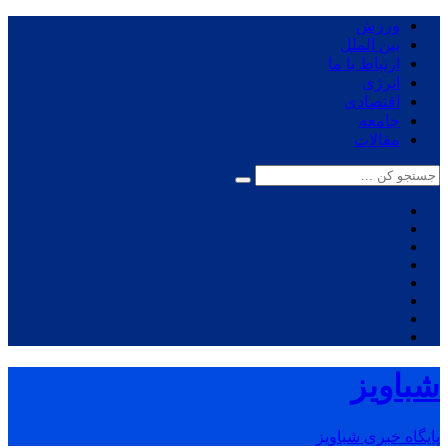
ورزش
بین الملل
ارتباط با ما
انرژی
اقتصادی
جامعه
مقالات
شباویز
پایگاه خبری شباویز