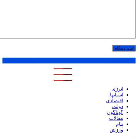
پر بازدید ترین ها
1 روز
1 هفته
1 ماه
انرژی
استانها
اقتصادی
دولت
گوناگون
مقالات
پیام
ورزش