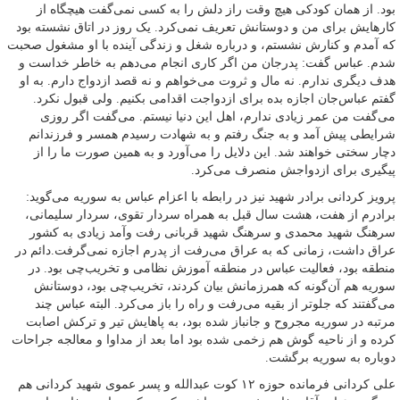
بود. از همان کودکی هیچ وقت راز دلش را به کسی نمی‌گفت هیچگاه از
کارهایش برای من و دوستانش تعریف نمی‌کرد. یک روز در اتاق نشسته بود
که آمدم و کنارش نشستم، و درباره شغل و زندگی آینده با او مشغول صحبت
شدم. عباس گفت: پدرجان من اگر کاری انجام می‌دهم به خاطر خداست و
هدف دیگری ندارم. نه مال و ثروت می‌خواهم و نه قصد ازدواج دارم. به او
گفتم عباس‌جان اجازه بده برای ازدواجت اقدامی بکنیم. ولی قبول نکرد.
می‌گفت من عمر زیادی ندارم، اهل این دنیا نیستم. می‌گفت اگر روزی
شرایطی پیش آمد و به جنگ رفتم و به شهادت رسیدم همسر و فرزندانم
دچار سختی خواهند شد. این دلایل را می‌آورد و به همین صورت ما را از
پیگیری برای ازدواجش منصرف می‌کرد.
پرویز کردانی برادر شهید نیز در رابطه با اعزام عباس به سوریه می‌گوید:
برادرم از هفت، هشت سال قبل به همراه سردار تقوی، سردار سلیمانی،
سرهنگ شهید محمدی و سرهنگ شهید قربانی رفت وآمد زیادی به کشور
عراق داشت، زمانی که به عراق می‌رفت از پدرم اجازه نمی‌گرفت.دائم در
منطقه بود، فعالیت عباس در منطقه آموزش نظامی و تخریب‌چی بود. در
سوریه هم آن‌گونه که همرزمانش بیان کردند، تخریب‌چی بود، دوستانش
می‌گفتند که جلوتر از بقیه می‌رفت و راه را باز می‌کرد. البته عباس چند
مرتبه در سوریه مجروح و جانباز شده بود، به پاهایش تیر و ترکش اصابت
کرده و از ناحیه گوش هم زخمی شده بود اما بعد از مداوا و معالجه جراحات
دوباره به سوریه برگشت.
علی کردانی فرمانده حوزه ۱۲ کوت عبدالله و پسر عموی شهید کردانی هم