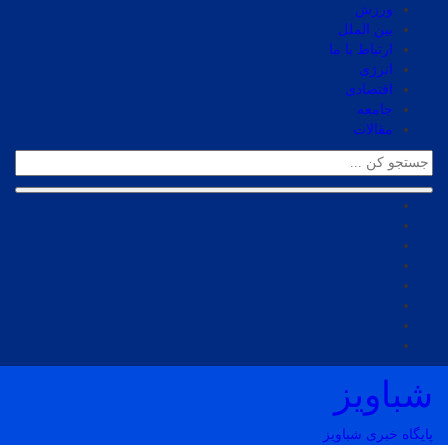
ورزش
بین الملل
ارتباط با ما
انرژی
اقتصادی
جامعه
مقالات
شباویز
پایگاه خبری شباویز