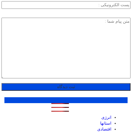
پر بازدید ترین ها
1 روز
1 هفته
1 ماه
انرژی
استانها
اقتصادی