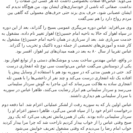
می‌گوید: عباس‌آقا صفات بخصوصی داشت که هر کسی این صفات را
نداشت. صفاتی که ناشی از خودسازی‌های ایشان بود، من هیچ‌گاه ندیدم که
ایشان عصبانی شود، حرف بدی بزند حتی حرف‌های معمولی که گاهی بین
مردم رواج دارد را هم نمی‌گفت
وی می‌افزاید: عباس دوره مربیگری عمومی بسیج را گذراند، بعد از این دوره
در سپاه اهواز که حالا به ناحیه امام حسین(ع) اهواز تغییر نام داده، مشغول به
خدمت سربازی شد. بعد از سربازی در همان ناحیه امام حسین(ع) مشغول به
کار شده و آموزش‌های تخصصی از جمله دوره تاکتیک و تخریب را گذراند.
عباس تقریبا از سال ۸۰ به بعد در همه میدان‌های تیر اهواز، افسر بود.
در واقع، عباس مهندس ساخت بمب و موشک‌های دستی و از نوابغ اهواز بود.
یکی از دوستانش می‌گفت عباس می‌توانست سی نوع تله انفجاری درست
کند. حتی در همین مدتی که در سوریه بود هم با استفاده از وسایل پیش پا
افتاده یک تله انفجاری درست می‌کند و چند نفر از داعشی‌ها را با همین تله
انفجاری ساده به هلاکت می‌رساند که این ماجرا به گوش سردار سلیمانی
می‌رسد و سردار سلیمانی هم ابراز رضایت می‌کنند، ظاهرا عباس در سوریه
با سردار سلیمانی هم دیداری داشتند.
عباس اولین بار که به سوریه رفت از لشکر عملیاتی اعزام شد. اما دفعه دوم
درخواست اعزام خود را از سپاه قدس می‌گیرد، ظاهرا دستور اعزام او را
سردار سلیمانی داده بودند. یکی از همرزمانش تعریف می‌کرد که یک روز
صبح وقتی عباس را از خواب بیدار کردیم ناراحت شد که چرا مرا بیدار کردید
خواب امام رضا را می‌دیدم که وقتی مشغول تعریف خوابش می‌شود