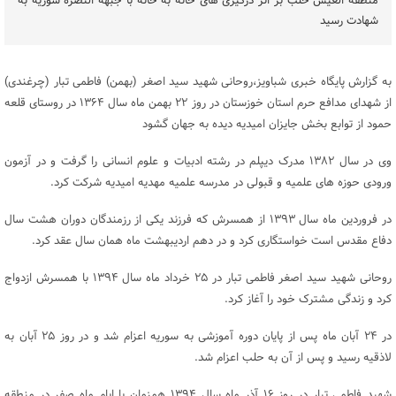
منطقه العیس حلب بر اثر درگیری های خانه به خانه با جبهة النصرة سوریه به
شهادت رسید
به گزارش پایگاه خبری شباویز،روحانی شهید سید اصغر (بهمن) فاطمی تبار (چرغندی)
از شهدای مدافع حرم استان خوزستان در روز ۲۲ بهمن ماه سال ۱۳۶۴ در روستای قلعه
حمود از توابع بخش جایزان امیدیه دیده به جهان گشود
وی در سال ۱۳۸۲ مدرک دیپلم در رشته ادبیات و علوم انسانی را گرفت و در آزمون
ورودی حوزه های علمیه و قبولی در مدرسه علمیه مهدیه امیدیه شرکت کرد.
در فروردین ماه سال ۱۳۹۳ از همسرش که فرزند یکی از رزمندگان دوران هشت سال
دفاع مقدس است خواستگاری کرد و در دهم اردیبهشت ماه همان سال عقد کرد.
روحانی شهید سید اصغر فاطمی تبار در ۲۵ خرداد ماه سال ۱۳۹۴ با همسرش ازدواج
کرد و زندگی مشترک خود را آغاز کرد.
در ۲۴ آبان ماه پس از پایان دوره آموزشی به سوریه اعزام شد و در روز ۲۵ آبان به
لاذقیه رسید و پس از آن به حلب اعزام شد.
شهید فاطمی تبار در روز ۱۶ آذر ماه سال ۱۳۹۴ همزمان با ایام ماه صفر در منطقه